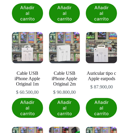
Añadir
Añadir
Añadir
al
al
al
carrito
carrito
carrito
Cable USB
Cable USB
Auricular tipo c
iPhone Apple
iPhone Apple
Apple earpods
Original 1m
Original 2m
$
87.900,00
$
60.500,00
$
90.800,00
Añadir
Añadir
Añadir
al
al
al
carrito
carrito
carrito