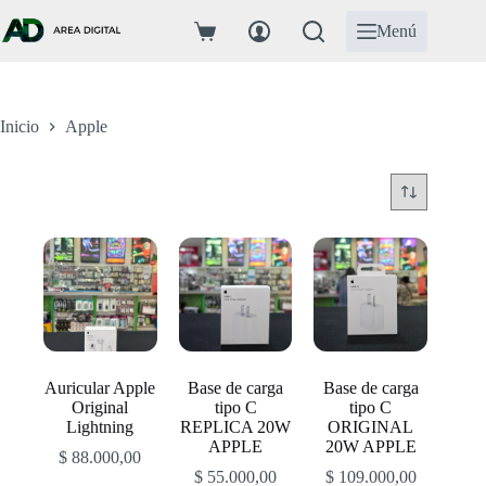
Saltar
al
Menú
Carro
contenido
de
compra
Inicio
Apple
Auricular Apple
Base de carga
Base de carga
Original
tipo C
tipo C
Lightning
REPLICA 20W
ORIGINAL
APPLE
20W APPLE
$
88.000,00
$
55.000,00
$
109.000,00