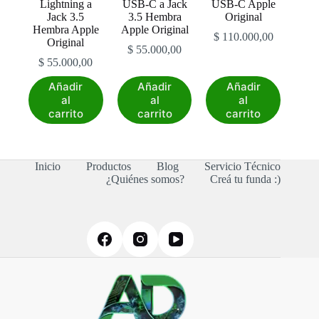
Lightning a
USB-C a Jack
USB-C Apple
Jack 3.5
3.5 Hembra
Original
Hembra Apple
Apple Original
$
110.000,00
Original
$
55.000,00
$
55.000,00
Añadir
Añadir
Añadir
al
al
al
carrito
carrito
carrito
Inicio
Productos
Blog
Servicio Técnico
¿Quiénes somos?
Creá tu funda :)