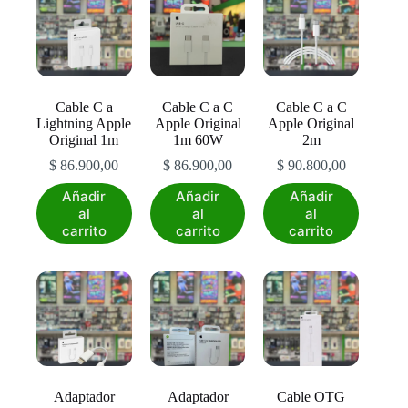
Cable C a
Cable C a C
Cable C a C
Lightning Apple
Apple Original
Apple Original
Original 1m
1m 60W
2m
$
86.900,00
$
86.900,00
$
90.800,00
Añadir
Añadir
Añadir
al
al
al
carrito
carrito
carrito
Adaptador
Adaptador
Cable OTG