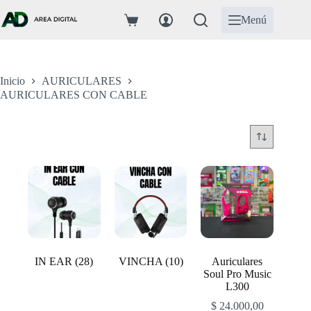
Saltar
al
Menú
Carro
contenido
de
compra
Inicio
AURICULARES
AURICULARES CON CABLE
IN EAR
(28)
VINCHA
(10)
Auriculares
Soul Pro Music
L300
$
24.000,00