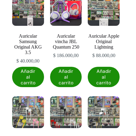
opciones
se
pueden
elegir
en
la
Auricular
Auricular
Auricular Apple
página
Samsung
vincha JBL
Original
de
Original AKG
Quantum 250
Lightning
producto
3.5
$
186.000,00
$
88.000,00
$
40.000,00
Añadir
Añadir
Añadir
al
al
al
carrito
carrito
carrito