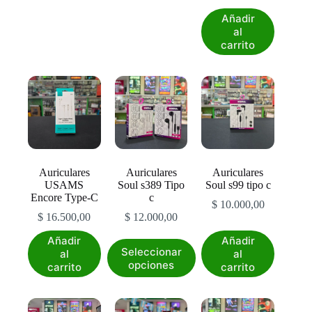
Añadir
al
carrito
Auriculares
Auriculares
Auriculares
USAMS
Soul s389 Tipo
Soul s99 tipo c
Encore Type-C
c
$
10.000,00
$
16.500,00
$
12.000,00
Añadir
Añadir
Este
Seleccionar
al
al
producto
opciones
carrito
carrito
tiene
múltiples
variantes.
Las