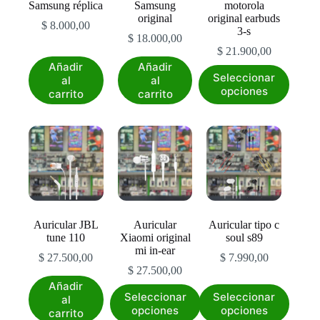
Samsung réplica
Samsung
motorola
de
de
de
original
original earbuds
producto
producto
producto
$
8.000,00
3-s
$
18.000,00
$
21.900,00
Añadir
Añadir
Este
Seleccionar
al
al
producto
opciones
carrito
carrito
tiene
múltiples
variantes.
Las
opciones
se
pueden
elegir
en
la
Auricular JBL
Auricular
Auricular tipo c
página
tune 110
Xiaomi original
soul s89
de
mi in-ear
producto
$
27.500,00
$
7.990,00
$
27.500,00
Añadir
Este
Este
Seleccionar
Seleccionar
al
producto
producto
opciones
opciones
carrito
tiene
tiene