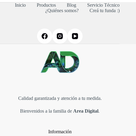
la
Inicio
Productos
Blog
Servicio Técnico
página
¿Quiénes somos?
Creá tu funda :)
de
producto
Calidad garantizada y atención a tu medida.
Bienvenidos a la familia de
Area Digital
.
Información