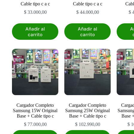
Cable tipo c a c
Cable tipo c a c
Cabl
$
33.000,00
$
44.000,00
$
4
Añadir al
Añadir al
A
carrito
carrito
Cargador Completo
Cargador Completo
Carga
Samsung 15W Original
Samsung 25W Original
Samsung
Base + Cable tipo c
Base + Cable tipo c
Base +
$
77.000,00
$
102.990,00
$
1
Este