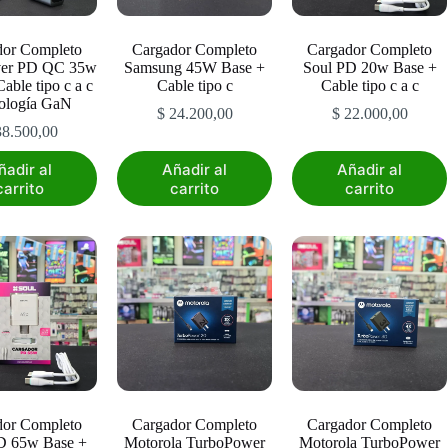
dor Completo
Cargador Completo
Cargador Completo
lver PD QC 35w
Samsung 45W Base +
Soul PD 20w Base +
able tipo c a c
Cable tipo c
Cable tipo c a c
ología GaN
$
24.200,00
$
22.000,00
8.500,00
ñadir al
Añadir al
Añadir al
carrito
carrito
carrito
dor Completo
Cargador Completo
Cargador Completo
D 65w Base +
Motorola TurboPower
Motorola TurboPower