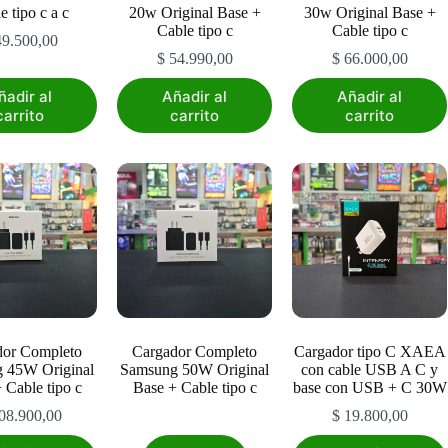
e tipo c a c
20w Original Base +
30w Original Base +
Cable tipo c
Cable tipo c
9.500,00
$
54.990,00
$
66.000,00
ñadir al
Añadir al
Añadir al
carrito
carrito
carrito
dor Completo
Cargador Completo
Cargador tipo C XAEA
 45W Original
Samsung 50W Original
con cable USB A C y
 Cable tipo c
Base + Cable tipo c
base con USB + C 30W
08.900,00
$
19.800,00