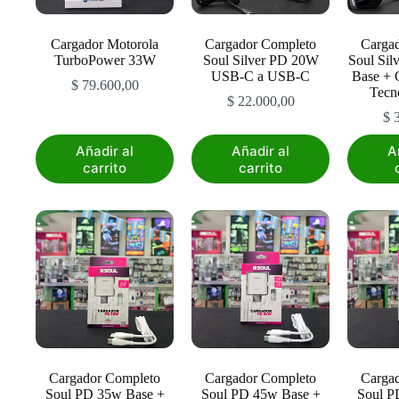
Cargador Motorola
Cargador Completo
Carga
TurboPower 33W
Soul Silver PD 20W
Soul Si
USB-C a USB-C
Base + C
$
79.600,00
Tecn
$
22.000,00
$
3
Añadir al
Añadir al
A
carrito
carrito
Cargador Completo
Cargador Completo
Carga
Soul PD 35w Base +
Soul PD 45w Base +
Soul P