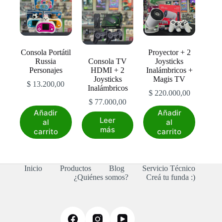
Consola Portátil
Proyector + 2
Russia
Consola TV
Joysticks
Personajes
HDMI + 2
Inalámbricos +
Joysticks
Magis TV
$
13.200,00
Inalámbricos
$
220.000,00
$
77.000,00
Añadir
Añadir
Leer
al
al
más
carrito
carrito
Inicio
Productos
Blog
Servicio Técnico
¿Quiénes somos?
Creá tu funda :)