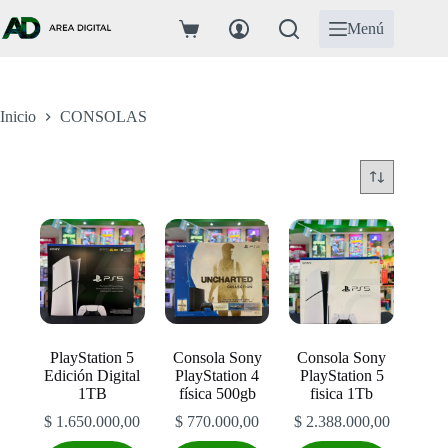
Saltar
al
Menú
Carro
contenido
de
compra
Inicio
CONSOLAS
PlayStation 5
Consola Sony
Consola Sony
Edición Digital
PlayStation 4
PlayStation 5
1TB
física 500gb
fisica 1Tb
$
1.650.000,00
$
770.000,00
$
2.388.000,00