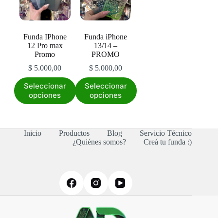
pueden
pueden
pueden
elegir
elegir
elegir
en
en
en
la
la
la
Funda IPhone
Funda iPhone
página
página
página
12 Pro max
13/14 –
de
de
de
Promo
PROMO
producto
producto
producto
$
5.000,00
$
5.000,00
Este
Este
Seleccionar
Seleccionar
producto
producto
opciones
opciones
tiene
tiene
múltiples
múltiples
variantes.
variantes.
Las
Las
Inicio
Productos
Blog
Servicio Técnico
opciones
opciones
¿Quiénes somos?
Creá tu funda :)
se
se
pueden
pueden
elegir
elegir
en
en
la
la
página
página
de
de
producto
producto