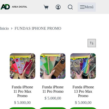
Saltar
al
Menú
Carro
contenido
de
compra
Inicio
FUNDAS IPHONE PROMO
Funda iPhone
Funda iPhone
Funda iPhone
11 Pro Max
11 Pro Promo
13 Pro Max
Promo
Promo
$
5.000,00
$
5.000,00
$
5.000,00