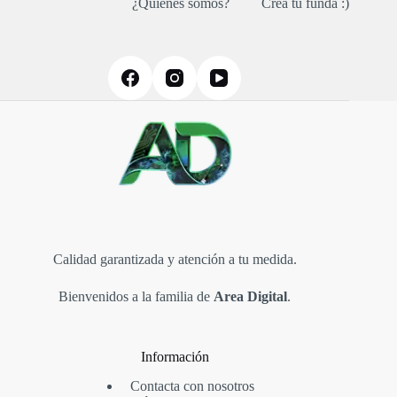
¿Quiénes somos?
Creá tu funda :)
se
pueden
elegir
en
la
página
de
producto
Calidad garantizada y atención a tu medida.
Bienvenidos a la familia de
Area Digital
.
Información
Contacta con nosotros