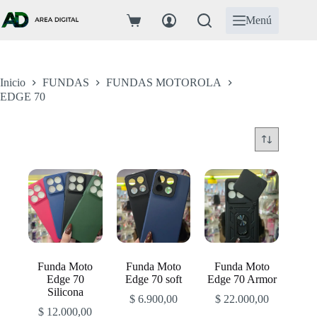
Saltar
al
Menú
Carro
contenido
de
compra
Inicio
FUNDAS
FUNDAS MOTOROLA
EDGE 70
Funda Moto
Funda Moto
Funda Moto
Edge 70
Edge 70 soft
Edge 70 Armor
Silicona
$
6.900,00
$
22.000,00
$
12.000,00