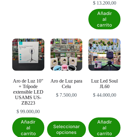
$
13.200,00
Añadir
al
carrito
Aro de Luz 10″
Aro de Luz para
Luz Led Soul
+ Trípode
Celu
JL60
extensible LED
$
7.500,00
$
44.000,00
USAMS US-
ZB223
$
99.000,00
Añadir
Añadir
Este
Seleccionar
al
al
producto
opciones
carrito
carrito
tiene