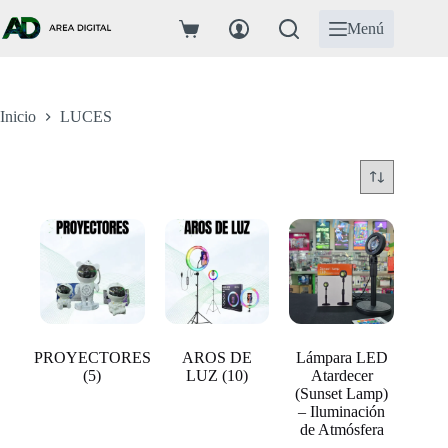
Saltar
al
Menú
Carro
contenido
de
compra
Inicio
LUCES
PROYECTORES
AROS DE
Lámpara LED
(5)
LUZ
(10)
Atardecer
(Sunset Lamp)
– Iluminación
de Atmósfera