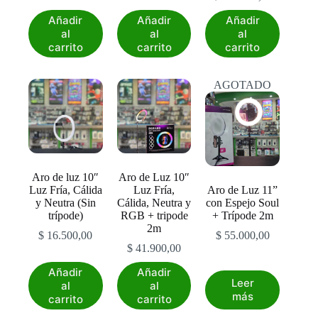
Añadir
Añadir
Añadir
al
al
al
carrito
carrito
carrito
AGOTADO
Aro de luz 10″
Aro de Luz 10″
Luz Fría, Cálida
Luz Fría,
Aro de Luz 11”
y Neutra (Sin
Cálida, Neutra y
con Espejo Soul
trípode)
RGB + tripode
+ Trípode 2m
2m
$
16.500,00
$
55.000,00
$
41.900,00
Añadir
Añadir
Leer
al
al
más
carrito
carrito