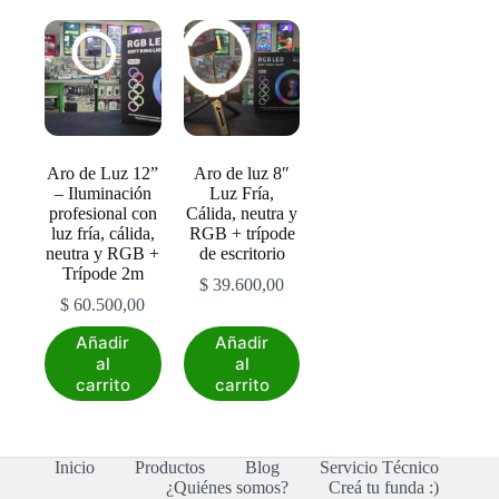
Aro de Luz 12”
Aro de luz 8″
– Iluminación
Luz Fría,
profesional con
Cálida, neutra y
luz fría, cálida,
RGB + trípode
neutra y RGB +
de escritorio
Trípode 2m
$
39.600,00
$
60.500,00
Añadir
Añadir
al
al
carrito
carrito
Inicio
Productos
Blog
Servicio Técnico
¿Quiénes somos?
Creá tu funda :)