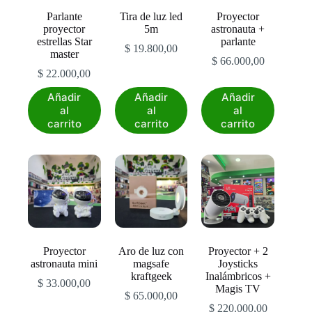
Parlante
Tira de luz led
Proyector
proyector
5m
astronauta +
estrellas Star
parlante
$
19.800,00
master
$
66.000,00
$
22.000,00
Añadir
Añadir
Añadir
al
al
al
carrito
carrito
carrito
Proyector
Aro de luz con
Proyector + 2
astronauta mini
magsafe
Joysticks
kraftgeek
Inalámbricos +
$
33.000,00
Magis TV
$
65.000,00
$
220.000,00