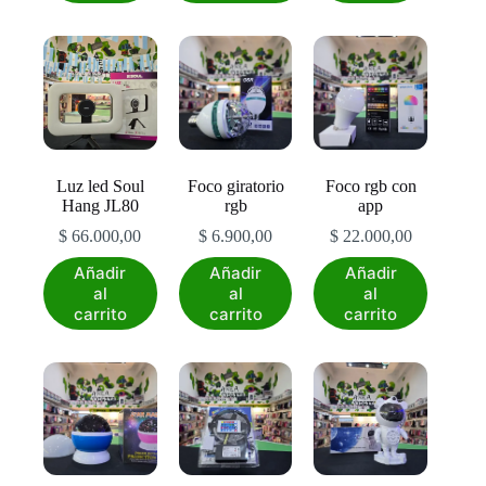
múltiples
variantes.
Las
opciones
se
pueden
elegir
en
la
Luz led Soul
Foco giratorio
Foco rgb con
página
Hang JL80
rgb
app
de
producto
$
66.000,00
$
6.900,00
$
22.000,00
Añadir
Añadir
Añadir
al
al
al
carrito
carrito
carrito