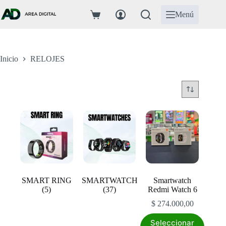
Saltar
al
Menú
Carro
contenido
de
compra
Inicio
RELOJES
SMART RING
SMARTWATCH
Smartwatch
(5)
(37)
Redmi Watch 6
$
274.000,00
Este
Seleccionar