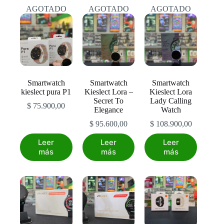
AGOTADO
AGOTADO
AGOTADO
Smartwatch
Smartwatch
Smartwatch
kieslect pura P1
Kieslect Lora –
Kieslect Lora
Secret To
Lady Calling
$
75.900,00
Elegance
Watch
$
95.600,00
$
108.900,00
Leer
Leer
Leer
más
más
más