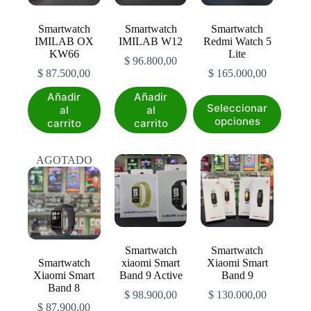
Smartwatch
Smartwatch
Smartwatch
IMILAB OX
IMILAB W12
Redmi Watch 5
KW66
Lite
$
96.800,00
$
87.500,00
$
165.000,00
Añadir
Añadir
Este
Seleccionar
al
al
producto
opciones
carrito
carrito
tiene
múltiples
variantes.
AGOTADO
Las
opciones
se
pueden
elegir
en
la
Smartwatch
Smartwatch
página
Smartwatch
xiaomi Smart
Xiaomi Smart
de
Xiaomi Smart
Band 9 Active
Band 9
producto
Band 8
$
98.900,00
$
130.000,00
$
87.900,00