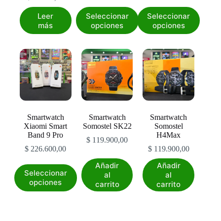
Este
Este
Leer
Seleccionar
Seleccionar
producto
producto
más
opciones
opciones
tiene
tiene
múltiples
múltiples
variantes.
variantes.
Las
Las
opciones
opciones
se
se
pueden
pueden
elegir
elegir
en
en
la
la
Smartwatch
Smartwatch
Smartwatch
página
página
Xiaomi Smart
Somostel SK22
Somostel
de
de
Band 9 Pro
H4Max
producto
producto
$
119.900,00
$
226.600,00
$
119.900,00
Añadir
Añadir
Este
Seleccionar
al
al
producto
opciones
carrito
carrito
tiene
múltiples
variantes.
Las