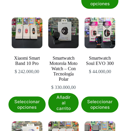
producto
opciones
tiene
múltiples
variantes.
Las
opciones
se
pueden
elegir
en
la
Xiaomi Smart
Smartwatch
Smartwatch
página
Band 10 Pro
Motorola Moto
Soul EVO 300
de
Watch – Con
producto
$
242.000,00
$
44.000,00
Tecnología
Polar
$
330.000,00
Añadir
Este
Este
Seleccionar
Seleccionar
al
producto
producto
opciones
opciones
carrito
tiene
tiene
múltiples
múltiples
variantes.
variantes.
Las
Las
opciones
opciones