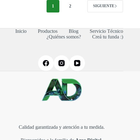
opciones
se
1
2
SIGUIENTE
pueden
elegir
en
la
Inicio
Productos
Blog
Servicio Técnico
página
¿Quiénes somos?
Creá tu funda :)
de
producto
Calidad garantizada y atención a tu medida.