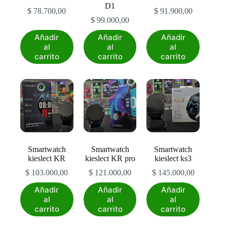
D1
producto
producto
$
78.700,00
$
91.900,00
$
99.000,00
Añadir
Añadir
Añadir
al
al
al
carrito
carrito
carrito
Smartwatch
Smartwatch
Smartwatch
kieslect KR
kieslect KR pro
kieslect ks3
$
103.000,00
$
121.000,00
$
145.000,00
Añadir
Añadir
Añadir
al
al
al
carrito
carrito
carrito