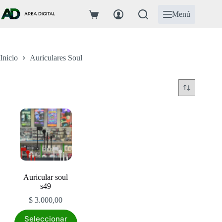
Saltar
al
Menú
Carro
contenido
de
compra
Inicio
Auriculares Soul
Auricular soul
s49
$
3.000,00
Este
Seleccionar