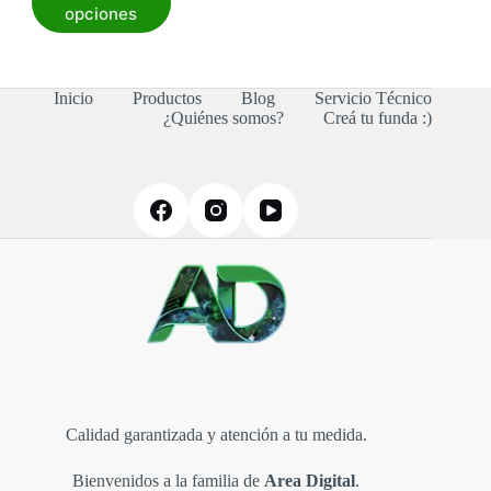
producto
opciones
tiene
múltiples
variantes.
Las
Inicio
Productos
Blog
Servicio Técnico
opciones
¿Quiénes somos?
Creá tu funda :)
se
pueden
elegir
en
la
página
de
producto
Calidad garantizada y atención a tu medida.
Bienvenidos a la familia de
Area Digital
.