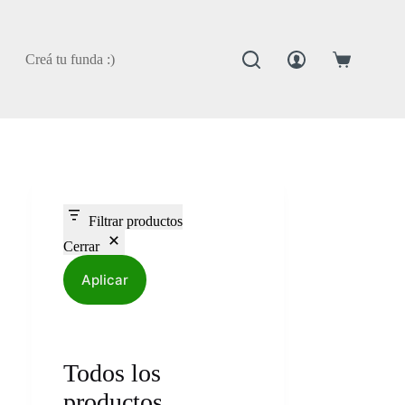
Creá tu funda :)
Carro
de
compra
Filtrar productos
Cerrar
Aplicar
Todos los
productos