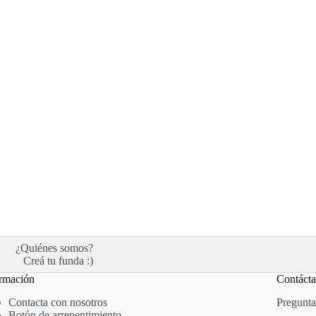
¿Quiénes somos?
Creá tu funda :)
rmación
Contáct
Contacta con nosotros
Pregunta
Botón de arrepentimiento