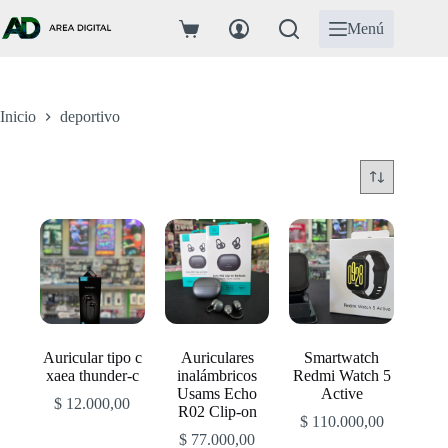
Saltar
al
Menú
Carro
contenido
de
compra
Inicio
deportivo
Auricular tipo c
Auriculares
Smartwatch
xaea thunder-c
inalámbricos
Redmi Watch 5
Usams Echo
Active
$
12.000,00
R02 Clip-on
$
110.000,00
$
77.000,00