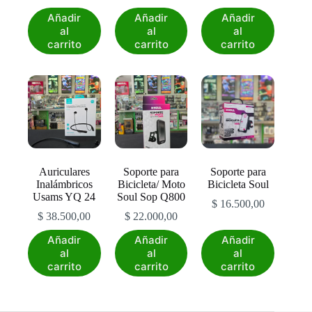
Añadir
Añadir
Añadir
al
al
al
carrito
carrito
carrito
Auriculares
Soporte para
Soporte para
Inalámbricos
Bicicleta/ Moto
Bicicleta Soul
Usams YQ 24
Soul Sop Q800
$
16.500,00
$
38.500,00
$
22.000,00
Añadir
Añadir
Añadir
al
al
al
carrito
carrito
carrito