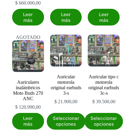
$
660.000,00
Leer
Leer
Leer
más
más
más
AGOTADO
Auricular
Auricular tipo c
Auriculares
motorola
motorola
inalámbricos
original earbuds
original earbuds
Moto Buds 270
3-s
3c-s
ANC
$
21.900,00
$
39.500,00
$
120.990,00
Este
Este
Leer
Seleccionar
Seleccionar
producto
producto
más
opciones
opciones
tiene
tiene
múltiples
múltiples