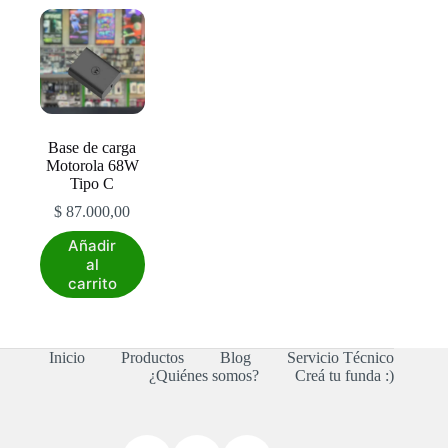
variantes.
variantes.
Las
Las
opciones
opciones
se
se
pueden
pueden
elegir
elegir
en
en
la
la
Base de carga
página
página
Motorola 68W
de
de
Tipo C
producto
producto
$
87.000,00
Añadir
al
carrito
Inicio
Productos
Blog
Servicio Técnico
¿Quiénes somos?
Creá tu funda :)