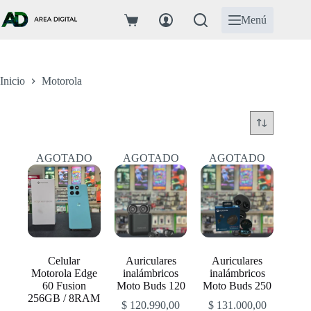
Saltar
al
Menú
Carro
contenido
de
compra
Inicio
Motorola
AGOTADO
AGOTADO
AGOTADO
Celular
Auriculares
Auriculares
Motorola Edge
inalámbricos
inalámbricos
60 Fusion
Moto Buds 120
Moto Buds 250
256GB / 8RAM
$
120.990,00
$
131.000,00