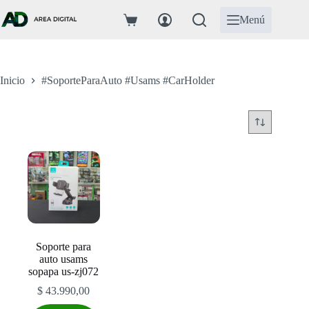
Saltar
al
Menú
Carro
contenido
de
compra
Inicio
#SoporteParaAuto #Usams #CarHolder
Soporte para
auto usams
sopapa us-zj072
$
43.990,00