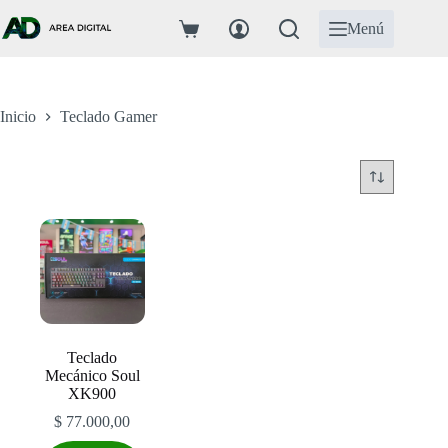
Saltar
al
Menú
Carro
contenido
de
compra
Inicio
Teclado Gamer
Teclado
Mecánico Soul
XK900
$
77.000,00