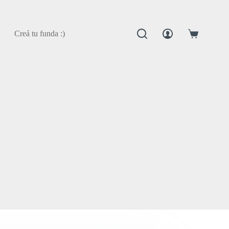
Creá tu funda :)
Carro
de
compra