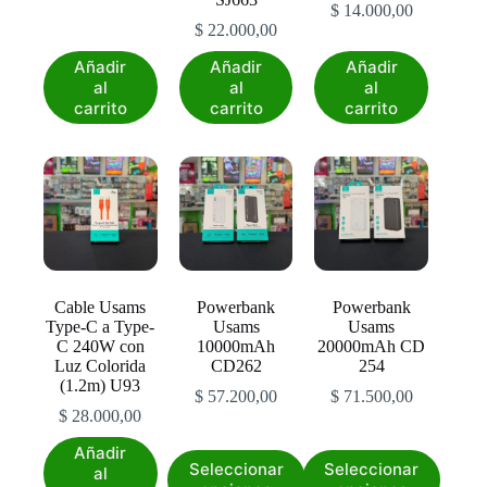
$
14.000,00
$
22.000,00
Añadir
Añadir
Añadir
al
al
al
carrito
carrito
carrito
Cable Usams
Powerbank
Powerbank
Type-C a Type-
Usams
Usams
C 240W con
10000mAh
20000mAh CD
Luz Colorida
CD262
254
(1.2m) U93
$
57.200,00
$
71.500,00
$
28.000,00
Añadir
Este
Este
Seleccionar
Seleccionar
al
producto
producto