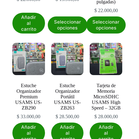
pulgadas)
$
22.000,00
Añadir
Este
Este
Seleccionar
Seleccionar
al
producto
producto
opciones
opciones
carrito
tiene
tiene
múltiples
múltiples
variantes.
variantes.
Las
Las
opciones
opciones
se
se
pueden
pueden
elegir
elegir
en
en
la
la
Estuche
Estuche
Tarjeta de
página
página
Organizador
Organizador
Memoria
de
de
Premium
Portátil
MicroSDHC
producto
producto
USAMS US-
USAMS US-
USAMS High
ZB290
ZB263
Speed – 32GB
$
33.000,00
$
28.500,00
$
28.000,00
Añadir
Añadir
Añadir
al
al
al
carrito
carrito
carrito