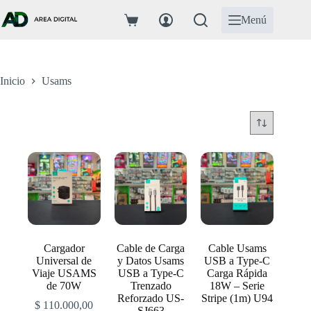
Saltar
al
Menú
Carro
contenido
de
compra
Inicio
Usams
Cargador
Cable de Carga
Cable Usams
Universal de
y Datos Usams
USB a Type-C
Viaje USAMS
USB a Type-C
Carga Rápida
de 70W
Trenzado
18W – Serie
Reforzado US-
Stripe (1m) U94
$
110.000,00
SJ663