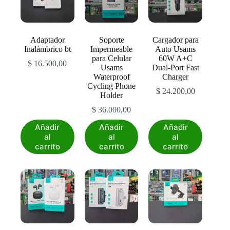
pueden
elegir
en
la
Adaptador
Soporte
Cargador para
página
Inalámbrico bt
Impermeable
Auto Usams
de
para Celular
60W A+C
producto
$
16.500,00
Usams
Dual-Port Fast
Waterproof
Charger
Cycling Phone
$
24.200,00
Holder
$
36.000,00
Añadir
Añadir
Añadir
al
al
al
carrito
carrito
carrito