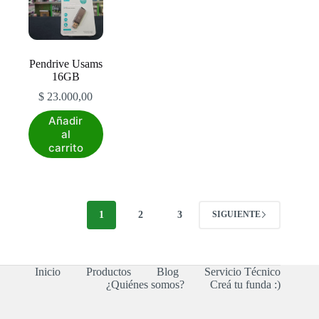
Pendrive Usams
16GB
$
23.000,00
Añadir
al
carrito
1
2
3
SIGUIENTE
Inicio
Productos
Blog
Servicio Técnico
¿Quiénes somos?
Creá tu funda :)