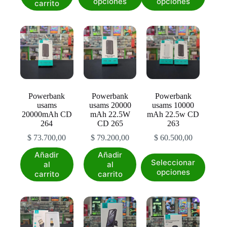
opciones
opciones
carrito
tiene
tiene
múltiples
múltiples
variantes.
variantes.
Las
Las
opciones
opciones
se
se
pueden
pueden
elegir
elegir
en
en
la
la
Powerbank
Powerbank
Powerbank
página
página
usams
usams 20000
usams 10000
de
de
20000mAh CD
mAh 22.5W
mAh 22.5w CD
producto
producto
264
CD 265
263
$
73.700,00
$
79.200,00
$
60.500,00
Añadir
Añadir
Este
Seleccionar
al
al
producto
opciones
carrito
carrito
tiene
múltiples
variantes.
Las
opciones
se