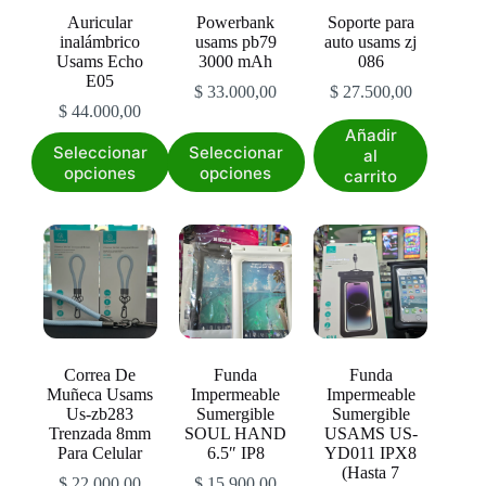
Auricular
Powerbank
Soporte para
inalámbrico
usams pb79
auto usams zj
Usams Echo
3000 mAh
086
E05
$
33.000,00
$
27.500,00
$
44.000,00
Añadir
Este
Este
Seleccionar
Seleccionar
al
producto
producto
opciones
opciones
carrito
tiene
tiene
múltiples
múltiples
variantes.
variantes.
Las
Las
opciones
opciones
se
se
pueden
pueden
elegir
elegir
en
en
la
la
Correa De
Funda
Funda
página
página
Muñeca Usams
Impermeable
Impermeable
de
de
Us-zb283
Sumergible
Sumergible
producto
producto
Trenzada 8mm
SOUL HAND
USAMS US-
Para Celular
6.5″ IP8
YD011 IPX8
(Hasta 7
$
22.000,00
$
15.900,00