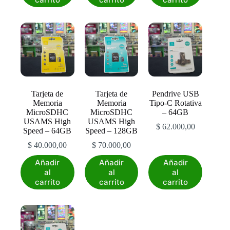
Tarjeta de
Tarjeta de
Pendrive USB
Memoria
Memoria
Tipo-C Rotativa
MicroSDHC
MicroSDHC
– 64GB
USAMS High
USAMS High
$
62.000,00
Speed – 64GB
Speed – 128GB
$
40.000,00
$
70.000,00
Añadir
Añadir
Añadir
al
al
al
carrito
carrito
carrito