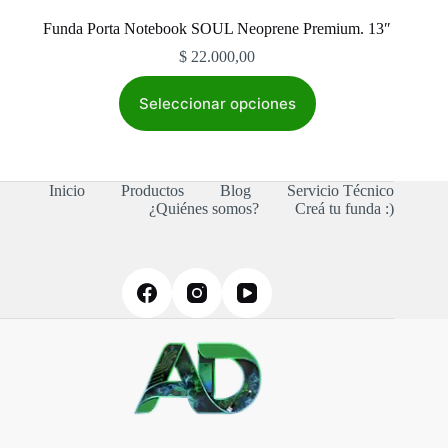
Funda Porta Notebook SOUL Neoprene Premium. 13″
$
22.000,00
Este
producto
Seleccionar opciones
tiene
múltiples
variantes.
Las
Inicio
Productos
Blog
Servicio Técnico
opciones
¿Quiénes somos?
Creá tu funda :)
se
pueden
elegir
en
la
página
de
producto