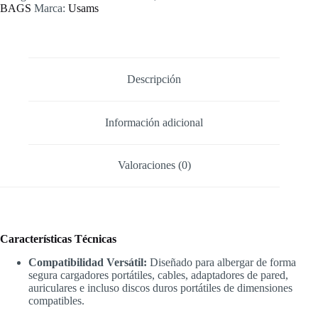
USAMS
BAGS
Marca:
Usams
US-
ZB263
cantidad
Descripción
Información adicional
Valoraciones (0)
Características Técnicas
Compatibilidad Versátil:
Diseñado para albergar de forma
segura cargadores portátiles, cables, adaptadores de pared,
auriculares e incluso discos duros portátiles de dimensiones
compatibles.