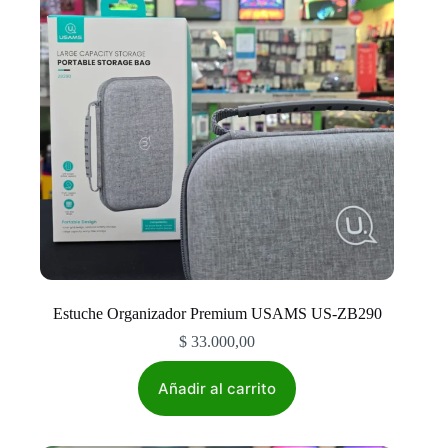
elegir
en
la
página
de
producto
Estuche Organizador Premium USAMS US-ZB290
$
33.000,00
Añadir al carrito