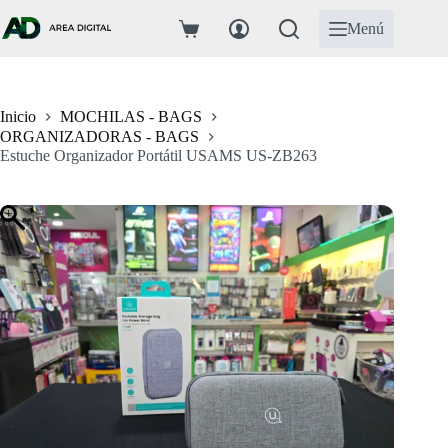
Saltar
al
Menú
Carro
contenido
de
compra
Inicio
MOCHILAS - BAGS
ORGANIZADORAS - BAGS
Estuche Organizador Portátil USAMS US-ZB263