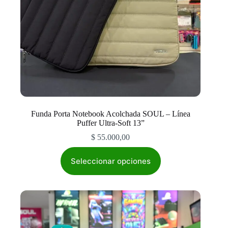
Funda Porta Notebook Acolchada SOUL – Línea
Puffer Ultra-Soft 13”
$
55.000,00
Este
producto
Seleccionar opciones
tiene
múltiples
variantes.
Las
opciones
se
pueden