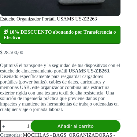
Estuche Organizador Portátil USAMS US-ZB263
🎁 10% DESCUENTO abonando por Transferencia o
Efectivo
$
28.500,00
Optimizá el transporte y la seguridad de tus dispositivos con el
estuche de almacenamiento portátil
USAMS US-ZB263
.
Diseñado específicamente para resguardar cargadores
portátiles (power banks), cables de datos, auriculares y
memorias USB, este organizador combina una estructura
exterior rígida con una textura textil de alta resistencia. Una
solución de ingeniería práctica que previene daños por
impactos y mantiene tus herramientas de trabajo ordenadas en
cualquier viaje o jornada laboral.
Estuche
Añadir al carrito
Organizador
Portátil
Categorías:
MOCHILAS - BAGS
,
ORGANIZADORAS -