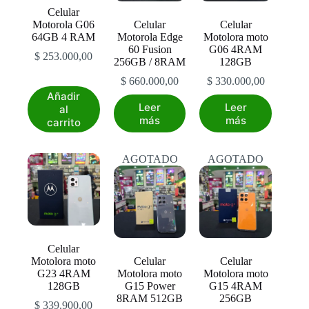
Celular
Motorola G06
Celular
Celular
64GB 4 RAM
Motorola Edge
Motolora moto
60 Fusion
G06 4RAM
$
253.000,00
256GB / 8RAM
128GB
$
660.000,00
$
330.000,00
Añadir
Leer
Leer
al
más
más
carrito
AGOTADO
AGOTADO
Celular
Motolora moto
Celular
Celular
G23 4RAM
Motolora moto
Motolora moto
128GB
G15 Power
G15 4RAM
8RAM 512GB
256GB
$
339.900,00