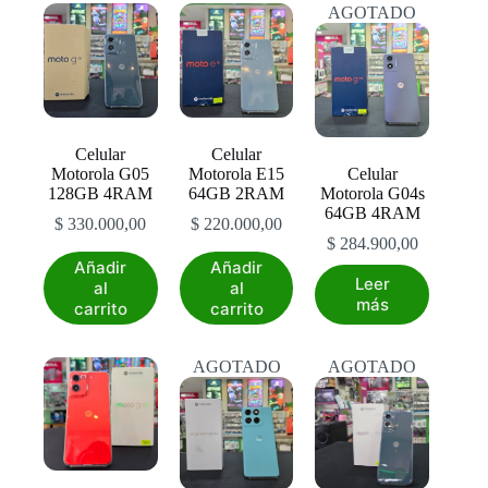
AGOTADO
Las
opciones
se
pueden
elegir
en
la
Celular
Celular
página
Motorola G05
Motorola E15
Celular
de
128GB 4RAM
64GB 2RAM
Motorola G04s
producto
64GB 4RAM
$
330.000,00
$
220.000,00
$
284.900,00
Añadir
Añadir
Leer
al
al
más
carrito
carrito
AGOTADO
AGOTADO