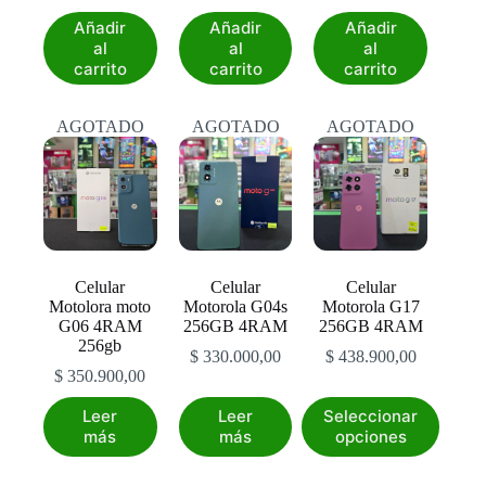
Añadir
Añadir
Añadir
al
al
al
carrito
carrito
carrito
AGOTADO
AGOTADO
AGOTADO
Celular
Celular
Celular
Motolora moto
Motorola G04s
Motorola G17
G06 4RAM
256GB 4RAM
256GB 4RAM
256gb
$
330.000,00
$
438.900,00
$
350.900,00
Este
Leer
Leer
Seleccionar
producto
más
más
opciones
tiene
múltiples
variantes.