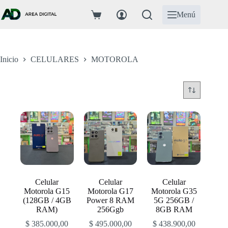
Saltar
al
Menú
Carro
contenido
de
compra
Inicio
CELULARES
MOTOROLA
Celular
Celular
Celular
Motorola G15
Motorola G17
Motorola G35
(128GB / 4GB
Power 8 RAM
5G 256GB /
RAM)
256Ggb
8GB RAM
$
385.000,00
$
495.000,00
$
438.900,00