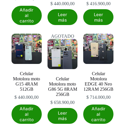
$
440.000,00
$
416.900,00
Añadir
Leer
Leer
al
más
más
carrito
AGOTADO
Celular
Celular
Motolora moto
Celular
Motolora
G15 4RAM
Motolora moto
EDGE 40 Neo
512GB
G86 5G 8RAM
12RAM 256GB
256GB
$
440.000,00
$
714.000,00
$
658.900,00
Añadir
Añadir
Leer
al
al
más
carrito
carrito