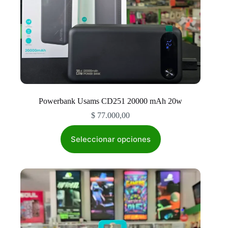
Powerbank Usams CD251 20000 mAh 20w
$
77.000,00
Este
producto
Seleccionar opciones
tiene
múltiples
variantes.
Las
opciones
se
pueden
elegir
en