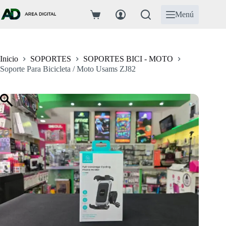
Saltar
al
Menú
Carro
contenido
de
compra
Inicio
SOPORTES
SOPORTES BICI - MOTO
Soporte Para Bicicleta / Moto Usams ZJ82