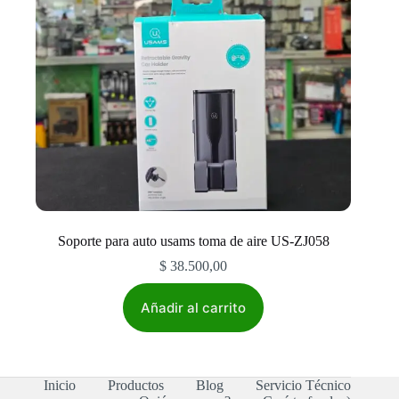
la
página
de
producto
Soporte para auto usams toma de aire US-ZJ058
$
38.500,00
Añadir al carrito
Inicio
Productos
Blog
Servicio Técnico