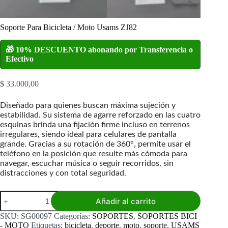
Soporte Para Bicicleta / Moto Usams ZJ82
🎁 10% DESCUENTO abonando por Transferencia o
Efectivo
$
33.000,00
Diseñado para quienes buscan máxima sujeción y
estabilidad. Su sistema de agarre reforzado en las cuatro
esquinas brinda una fijación firme incluso en terrenos
irregulares, siendo ideal para celulares de pantalla
grande. Gracias a su rotación de 360°, permite usar el
teléfono en la posición que resulte más cómoda para
navegar, escuchar música o seguir recorridos, sin
distracciones y con total seguridad.
Soporte
Añadir al carrito
Para
Bicicleta
SKU:
SG00097
Categorías:
SOPORTES
,
SOPORTES BICI
/
- MOTO
Etiquetas:
bicicleta
,
deporte
,
moto
,
soporte
,
USAMS