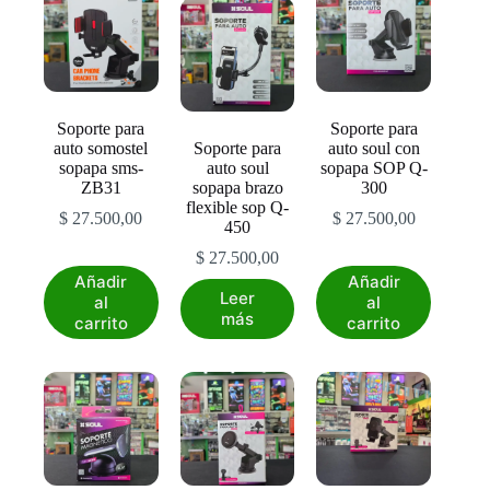
Soporte para
Soporte para
auto somostel
Soporte para
auto soul con
sopapa sms-
auto soul
sopapa SOP Q-
ZB31
sopapa brazo
300
flexible sop Q-
$
27.500,00
$
27.500,00
450
$
27.500,00
Añadir
Añadir
Leer
al
al
más
carrito
carrito