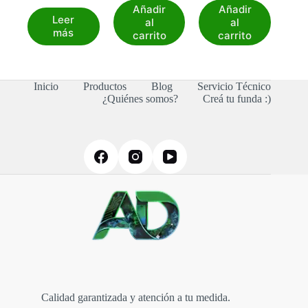
Añadir
Añadir
Leer
al
al
más
carrito
carrito
Inicio
Productos
Blog
Servicio Técnico
¿Quiénes somos?
Creá tu funda :)
Calidad garantizada y atención a tu medida.