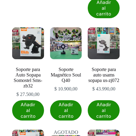
Añadir
al
carrito
Soporte para
Soporte
Soporte para
Auto Sopapa
Magnético Soul
auto usams
Somostel Sms-
Q40
sopapa us-zj072
zb32
$
10.900,00
$
43.990,00
$
27.500,00
Añadir
Añadir
Añadir
al
al
al
carrito
carrito
carrito
AGOTADO