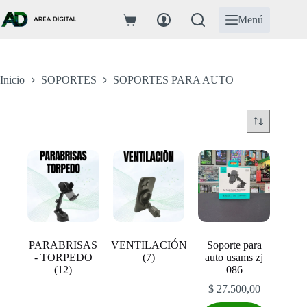
Saltar
al
Menú
Carro
contenido
de
compra
Inicio
SOPORTES
SOPORTES PARA AUTO
PARABRISAS
VENTILACIÓN
Soporte para
- TORPEDO
(7)
auto usams zj
(12)
086
$
27.500,00