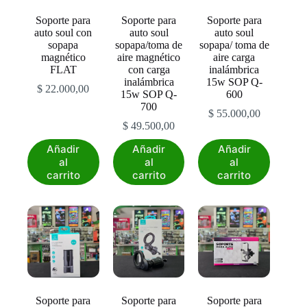
Soporte para
Soporte para
Soporte para
auto soul con
auto soul
auto soul
sopapa
sopapa/toma de
sopapa/ toma de
magnético
aire magnético
aire carga
FLAT
con carga
inalámbrica
inalámbrica
15w SOP Q-
$
22.000,00
15w SOP Q-
600
700
$
55.000,00
$
49.500,00
Añadir
Añadir
Añadir
al
al
al
carrito
carrito
carrito
Soporte para
Soporte para
Soporte para