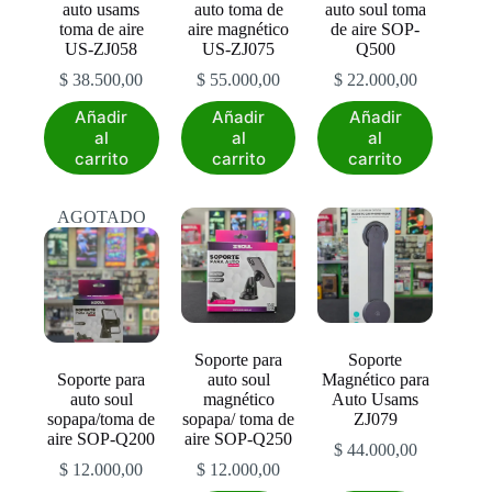
auto usams
auto toma de
auto soul toma
toma de aire
aire magnético
de aire SOP-
US-ZJ058
US-ZJ075
Q500
$
38.500,00
$
55.000,00
$
22.000,00
Añadir
Añadir
Añadir
al
al
al
carrito
carrito
carrito
AGOTADO
Soporte para
Soporte
Soporte para
auto soul
Magnético para
auto soul
magnético
Auto Usams
sopapa/toma de
sopapa/ toma de
ZJ079
aire SOP-Q200
aire SOP-Q250
$
44.000,00
$
12.000,00
$
12.000,00