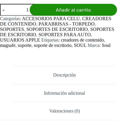
Soporte
Añadir al carrito
Magnético
Soul
Categorías:
ACCESORIOS PARA CELU
,
CREADORES
Q40
DE CONTENIDO
,
PARABRISAS - TORPEDO
,
cantidad
SOPORTES
,
SOPORTES DE ESCRITORIO
,
SOPORTES
DE ESCRITORIO
,
SOPORTES PARA AUTO
,
USUARIOS APPLE
Etiquetas:
creadores de contenido
,
magsafe
,
soporte
,
soporte de escritorio
,
SOUL
Marca:
Soul
Descripción
Información adicional
Valoraciones (0)