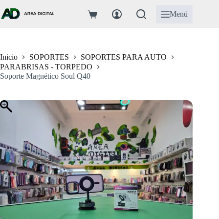
Saltar
al
Menú
Carro
contenido
de
compra
Inicio
SOPORTES
SOPORTES PARA AUTO
PARABRISAS - TORPEDO
Soporte Magnético Soul Q40