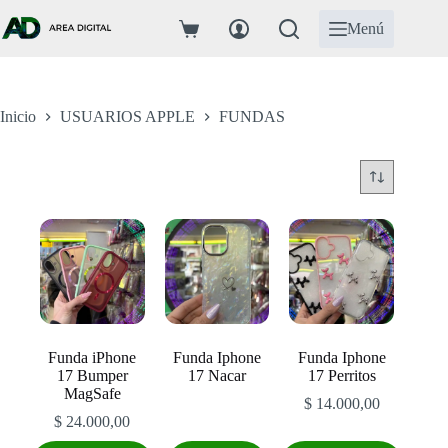
Saltar
al
Menú
Carro
contenido
de
compra
Inicio
USUARIOS APPLE
FUNDAS
Funda iPhone
Funda Iphone
Funda Iphone
17 Bumper
17 Nacar
17 Perritos
MagSafe
$
14.000,00
$
24.000,00