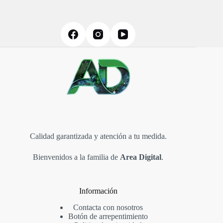
pueden
elegir
en
la
página
de
producto
Calidad garantizada y atención a tu medida.
Bienvenidos a la familia de
Area Digital
.
Información
Contacta con nosotros
Botón de arrepentimiento