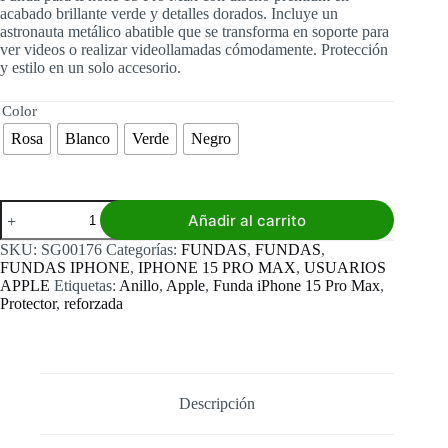
acabado brillante verde y detalles dorados. Incluye un
astronauta metálico abatible que se transforma en soporte para
ver videos o realizar videollamadas cómodamente. Protección
y estilo en un solo accesorio.
Color
Rosa
Blanco
Verde
Negro
Funda
Añadir al carrito
Iphone
15
SKU:
SG00176
Categorías:
FUNDAS
,
FUNDAS
,
Pro
FUNDAS IPHONE
,
IPHONE 15 PRO MAX
,
USUARIOS
Max
APPLE
Etiquetas:
Anillo
,
Apple
,
Funda iPhone 15 Pro Max
,
Astronauta
Protector
,
reforzada
cantidad
Descripción