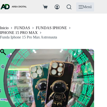
Saltar
al
Menú
Carro
contenido
de
compra
Inicio
FUNDAS
FUNDAS IPHONE
IPHONE 15 PRO MAX
Funda Iphone 15 Pro Max Astronauta