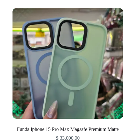
múltiples
variantes.
Las
opciones
se
pueden
elegir
en
la
página
de
producto
Funda Iphone 15 Pro Max Magsafe Premium Matte
$
33.000,00