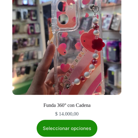
Funda 360° con Cadena
$
14.000,00
Este
producto
Seleccionar opciones
tiene