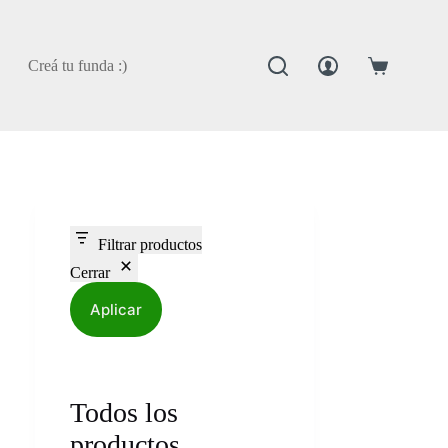
Creá tu funda :)
Carro
de
compra
Filtrar productos
Cerrar
Aplicar
Todos los
productos