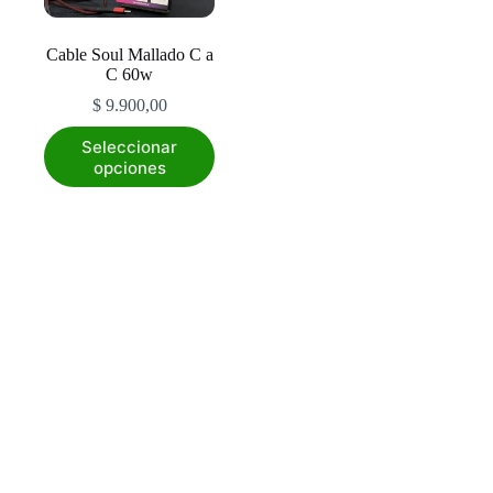
Cable Soul Mallado C a
C 60w
$
9.900,00
Este
Seleccionar
producto
opciones
tiene
múltiples
variantes.
Las
opciones
se
pueden
elegir
en
la
página
de
producto