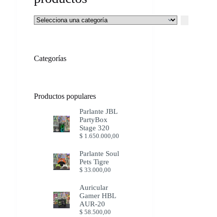
Selecciona
una
categoría
Categorías
Productos populares
Parlante JBL
PartyBox
Stage 320
$
1.650.000,00
Parlante Soul
Pets Tigre
$
33.000,00
Auricular
Gamer HBL
AUR-20
$
58.500,00