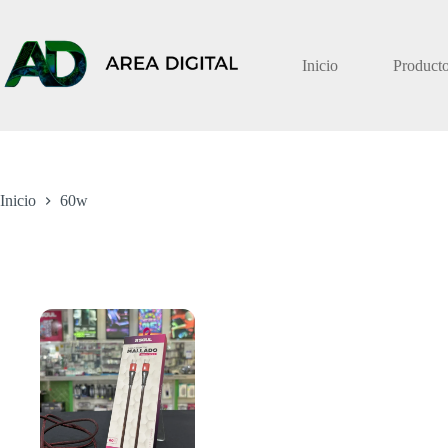
Saltar
al
contenido
Inicio
Product
Inicio
60w