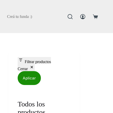
Creá tu funda :)
Carro
de
compra
Filtrar productos
Cerrar
Aplicar
Todos los
productos