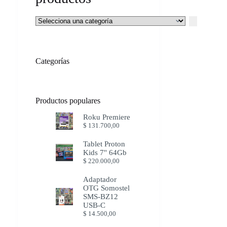
Selecciona
una
categoría
Categorías
Productos populares
Roku Premiere
$
131.700,00
Tablet Proton
Kids 7'' 64Gb
$
220.000,00
Adaptador
OTG Somostel
SMS-BZ12
USB-C
$
14.500,00