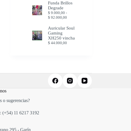
Funda Brillos
Degrade
$
9.000,00
-
Rango
$
92.000,00
de
precios:
Auricular Soul
desde
Gaming
$ 9.000,00
XH250 vincha
hasta
$
44.000,00
$ 92.000,00
anos
s o sugerencias?
: (+54)
11 6217 3192
rano 295 - Garín