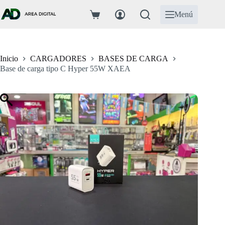
Saltar
al
Menú
Carro
contenido
de
compra
Inicio
CARGADORES
BASES DE CARGA
Base de carga tipo C Hyper 55W XAEA