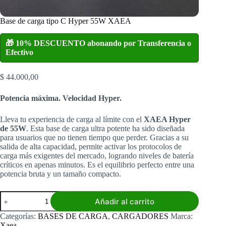
Base de carga tipo C Hyper 55W XAEA
🎁 10% DESCUENTO abonando por Transferencia o
Efectivo
$
44.000,00
Potencia máxima. Velocidad Hyper.
Lleva tu experiencia de carga al límite con el
XAEA Hyper
de 55W
. Esta base de carga ultra potente ha sido diseñada
para usuarios que no tienen tiempo que perder. Gracias a su
salida de alta capacidad, permite activar los protocolos de
carga más exigentes del mercado, logrando niveles de batería
críticos en apenas minutos. Es el equilibrio perfecto entre una
potencia bruta y un tamaño compacto.
Base
Añadir al carrito
de
carga
Categorías:
BASES DE CARGA
,
CARGADORES
Marca:
tipo
Xaea