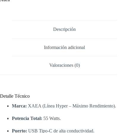
C
Hyper
55W
XAEA
cantidad
Descripción
Información adicional
Valoraciones (0)
Detalle Técnico
Marca:
XAEA (Línea Hyper – Máximo Rendimiento).
Potencia Total:
55 Watts.
Puerto:
USB Tipo-C de alta conductividad.