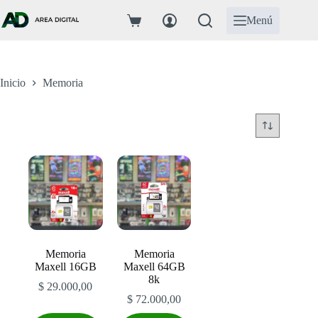
Saltar
al
Menú
Carro
contenido
de
compra
Inicio
Memoria
Memoria
Memoria
Maxell 16GB
Maxell 64GB
8k
$
29.000,00
$
72.000,00