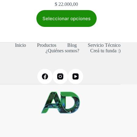
$
22.000,00
Este
producto
Seleccionar opciones
tiene
múltiples
variantes.
Las
Inicio
Productos
Blog
Servicio Técnico
opciones
¿Quiénes somos?
Creá tu funda :)
se
pueden
elegir
en
la
página
de
producto