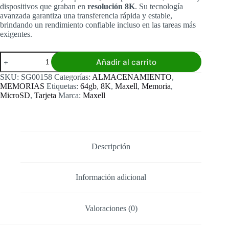
dispositivos que graban en
resolución 8K
. Su tecnología
avanzada garantiza una transferencia rápida y estable,
brindando un rendimiento confiable incluso en las tareas más
exigentes.
Memoria
Añadir al carrito
Maxell
64GB
SKU:
SG00158
Categorías:
ALMACENAMIENTO
,
8k
MEMORIAS
Etiquetas:
64gb
,
8K
,
Maxell
,
Memoria
,
cantidad
MicroSD
,
Tarjeta
Marca:
Maxell
Descripción
Información adicional
Valoraciones (0)