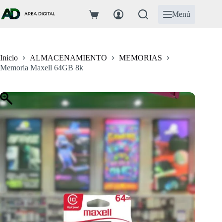
Saltar
al
Menú
Carro
contenido
de
compra
Inicio
ALMACENAMIENTO
MEMORIAS
Memoria Maxell 64GB 8k