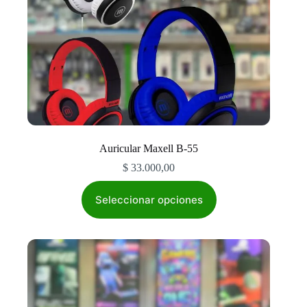
Auricular Maxell B-55
$
33.000,00
Este
producto
Seleccionar opciones
tiene
múltiples
variantes.
Las
opciones
se
pueden
elegir