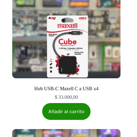
en
la
página
de
producto
Hub USB-C Maxell C a USB x4
$
33.000,00
Añadir al carrito