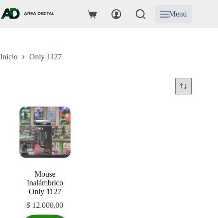
Saltar
al
Menú
Carro
contenido
de
compra
Inicio
Only 1127
Mouse
Inalámbrico
Only 1127
$
12.000,00