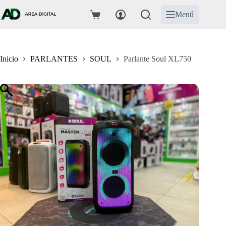
Saltar
al
Menú
Carro
contenido
de
compra
Inicio
PARLANTES
SOUL
Parlante Soul XL750