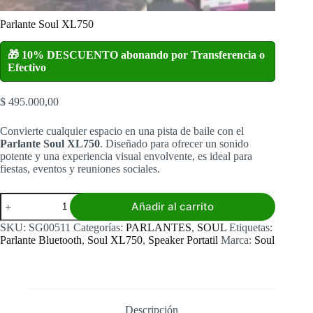
Parlante Soul XL750
🎁 10% DESCUENTO abonando por Transferencia o
Efectivo
$
495.000,00
Convierte cualquier espacio en una pista de baile con el
Parlante Soul XL750
. Diseñado para ofrecer un sonido
potente y una experiencia visual envolvente, es ideal para
fiestas, eventos y reuniones sociales.
Parlante
Añadir al carrito
Soul
XL750
SKU:
SG00511
Categorías:
PARLANTES
,
SOUL
Etiquetas:
cantidad
Parlante Bluetooth
,
Soul XL750
,
Speaker Portatil
Marca:
Soul
Descripción