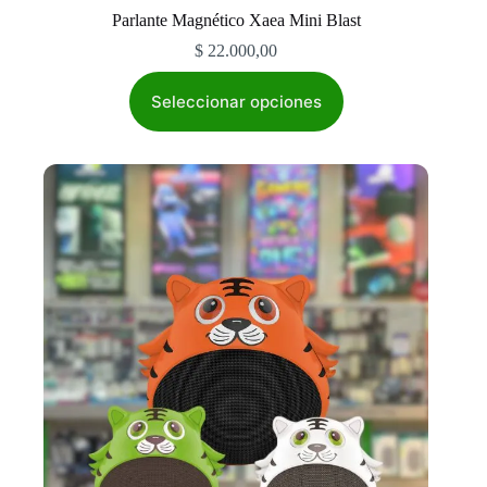
Parlante Magnético Xaea Mini Blast
$
22.000,00
Este
producto
Seleccionar opciones
tiene
múltiples
variantes.
Las
opciones
se
pueden
elegir
en
la
página
de
producto