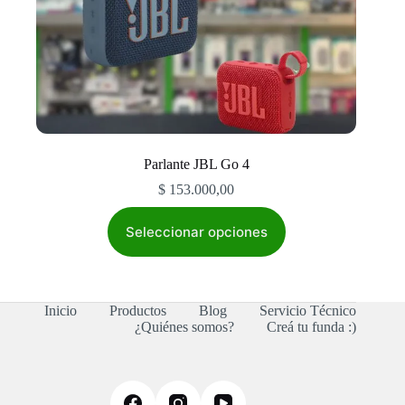
Parlante JBL Go 4
$
153.000,00
Este
producto
Seleccionar opciones
tiene
múltiples
variantes.
Las
Inicio
Productos
Blog
Servicio Técnico
opciones
¿Quiénes somos?
Creá tu funda :)
se
pueden
elegir
en
la