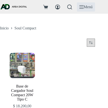
Saltar
al
Menú
Carro
contenido
de
compra
Inicio
Soul Compact
Base de
Cargador Soul
Compact 20W
Tipo C
$
18.200,00