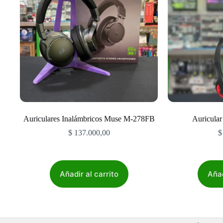
Auriculares Inalámbricos Muse M-278FB
Auricula
$
137.000,00
$
Añadir al carrito
Añad