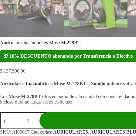
Auriculares Inalámbricos Muse M-278BT
🎁 10% DESCUENTO abonando por Transferencia o Efectivo
$
137.500,00
Auriculares Inalámbricos Muse M-278BT – Sonido potente y dis
Los
Muse M-278BT
ofrecen audio de alta calidad con conectividad i
incluso durante largas sesiones de uso.
Auriculares
Inalámbricos
Muse
M-
SKU:
AI00017
Categorías:
AURICULARES
,
AURICULARES BL
278BT