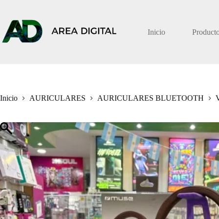
Saltar
al
contenido
Inicio
Product
Inicio
AURICULARES
AURICULARES BLUETOOTH