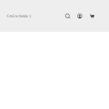
Creá tu funda :)
Carro
de
compra