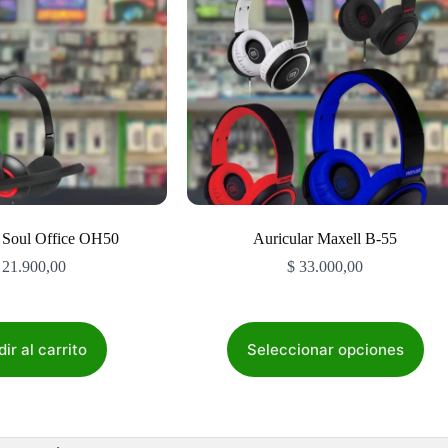
r Soul Office OH50
Auricular Maxell B-55
21.900,00
$
33.000,00
Este
producto
ir al carrito
Seleccionar opciones
tiene
múltiples
variantes.
Las
opciones