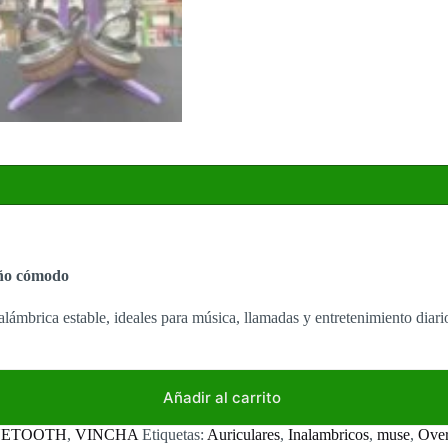
eño cómodo
nalámbrica estable, ideales para música, llamadas y entretenimiento di
Añadir al carrito
UETOOTH
,
VINCHA
Etiquetas:
Auriculares
,
Inalambricos
,
muse
,
Over