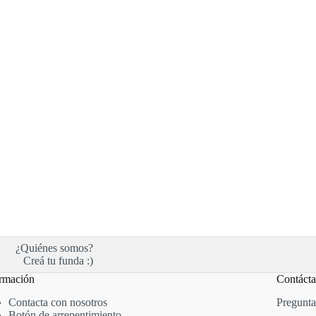
¿Quiénes somos?
Creá tu funda :)
rmación
Contáct
Contacta con nosotros
Pregunta
Botón de arrepentimiento