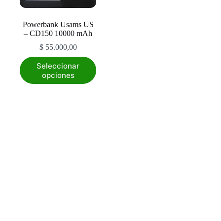
Powerbank Usams US
– CD150 10000 mAh
$
55.000,00
Este
Seleccionar
producto
opciones
tiene
múltiples
variantes.
Las
opciones
se
pueden
elegir
en
la
página
de
producto