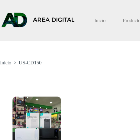
Saltar
al
contenido
Inicio
Product
Inicio
US-CD150