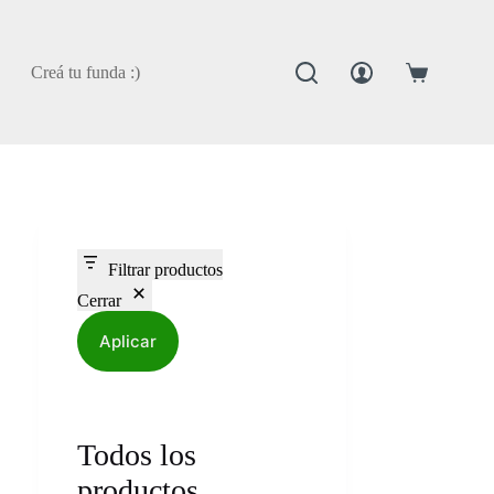
Creá tu funda :)
Carro
de
compra
Filtrar productos
Cerrar
Aplicar
Todos los
productos