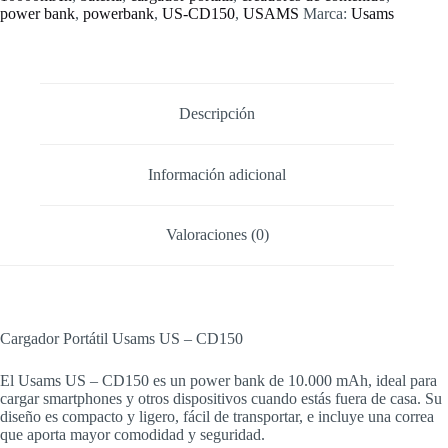
10000
power bank
,
powerbank
,
US-CD150
,
USAMS
Marca:
Usams
mAh
cantidad
Descripción
Información adicional
Valoraciones (0)
Cargador Portátil Usams US – CD150
El Usams US – CD150 es un power bank de 10.000 mAh, ideal para
cargar smartphones y otros dispositivos cuando estás fuera de casa. Su
diseño es compacto y ligero, fácil de transportar, e incluye una correa
que aporta mayor comodidad y seguridad.