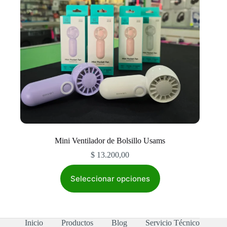
Mini Ventilador de Bolsillo Usams
$
13.200,00
Este
producto
Seleccionar opciones
tiene
múltiples
variantes.
Las
Inicio
Productos
Blog
Servicio Técnico
opciones