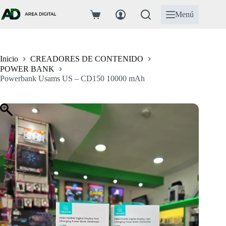
Saltar
al
Menú
Carro
contenido
de
compra
Inicio
CREADORES DE CONTENIDO
POWER BANK
Powerbank Usams US – CD150 10000 mAh