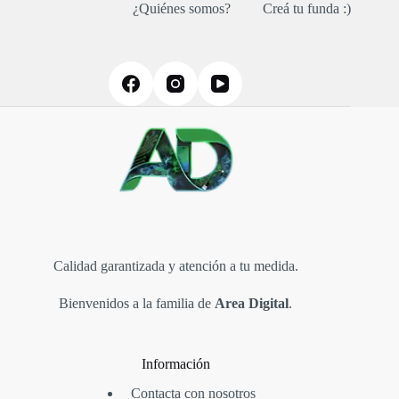
¿Quiénes somos?
Creá tu funda :)
se
pueden
elegir
en
la
página
de
producto
Calidad garantizada y atención a tu medida.
Bienvenidos a la familia de
Area Digital
.
Información
Contacta con nosotros