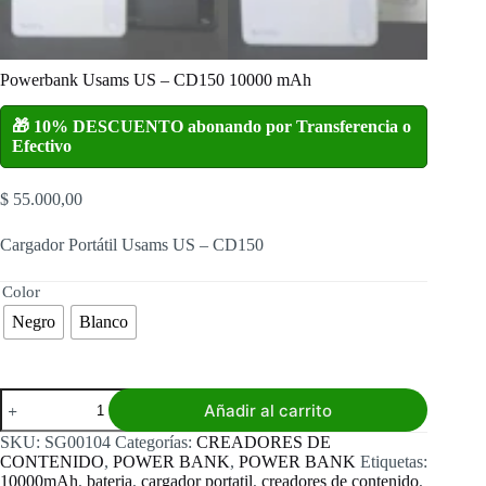
Powerbank Usams US – CD150 10000 mAh
🎁 10% DESCUENTO abonando por Transferencia o
Efectivo
$
55.000,00
Cargador Portátil Usams US – CD150
Color
Negro
Blanco
Powerbank
Añadir al carrito
Usams
US
SKU:
SG00104
Categorías:
CREADORES DE
-
CONTENIDO
,
POWER BANK
,
POWER BANK
Etiquetas:
CD150
10000mAh
,
bateria
,
cargador portatil
,
creadores de contenido
,