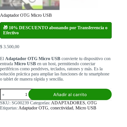
Adaptador OTG Micro USB
🎁 10% DESCUENTO abonando por Transferencia o
Efectivo
$
3.500,00
El
Adaptador OTG Micro USB
convierte tu dispositivo con
entrada
Micro USB
en un host, permitiendo conectar
periféricos como pendrives, teclados, ratones y más. Es la
solución práctica para ampliar las funciones de tu smartphone
o tablet de manera rápida y sencilla.
Adaptador
Añadir al carrito
OTG
Micro
SKU:
SG00239
Categorías:
ADAPTADORES
,
OTG
USB
Etiquetas:
Adaptador OTG
,
conectividad
,
Micro USB
cantidad