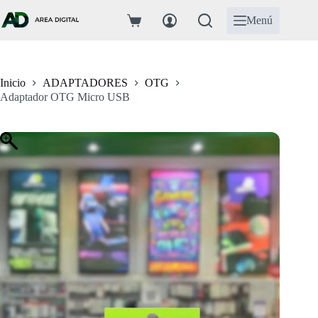
Saltar
al
Menú
Carro
contenido
de
compra
Inicio
ADAPTADORES
OTG
Adaptador OTG Micro USB