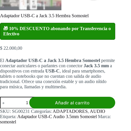
Adaptador USB-C a Jack 3.5 Hembra Somostel
🎁 10% DESCUENTO abonando por Transferencia o
Efectivo
$
22.000,00
El
Adaptador USB-C a Jack 3.5 Hembra Somostel
permite
conectar auriculares o parlantes con conector
Jack 3.5 mm
a
dispositivos con entrada
USB-C
, ideal para smartphones,
tablets o notebooks que no cuentan con salida de audio
tradicional. Ofrece una conexión estable y un audio nítido
para música, llamadas y multimedia.
Adaptador
Añadir al carrito
USB-
C
SKU:
SG00231
Categorías:
ADAPTADORES
,
AUDIO
a
Etiqueta:
Adaptador USB-C Audio 3.5mm Somostel
Marca:
Jack
somostel
3.5
Hembra