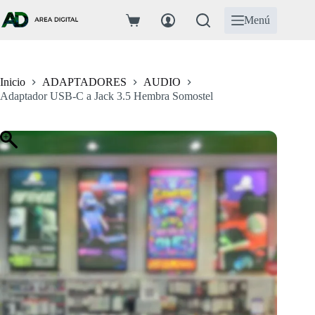
Saltar
al
Menú
Carro
contenido
de
compra
Inicio
ADAPTADORES
AUDIO
Adaptador USB-C a Jack 3.5 Hembra Somostel