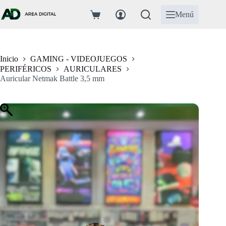
Saltar
al
Menú
Carro
contenido
de
compra
Inicio
GAMING - VIDEOJUEGOS
PERIFÉRICOS
AURICULARES
Auricular Netmak Battle 3,5 mm