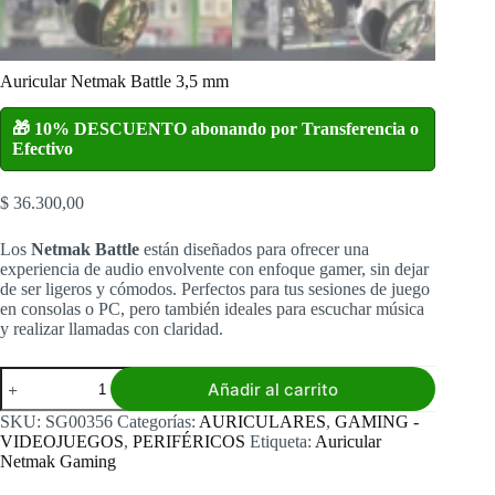
Auricular Netmak Battle 3,5 mm
🎁 10% DESCUENTO abonando por Transferencia o
Efectivo
$
36.300,00
Los
Netmak Battle
están diseñados para ofrecer una
experiencia de audio envolvente con enfoque gamer, sin dejar
de ser ligeros y cómodos. Perfectos para tus sesiones de juego
en consolas o PC, pero también ideales para escuchar música
y realizar llamadas con claridad.
Auricular
Añadir al carrito
Netmak
Battle
SKU:
SG00356
Categorías:
AURICULARES
,
GAMING -
3,5
VIDEOJUEGOS
,
PERIFÉRICOS
Etiqueta:
Auricular
mm
Netmak Gaming
cantidad