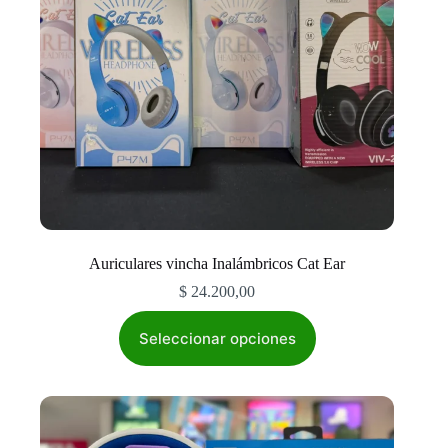
Auriculares vincha Inalámbricos Cat Ear
$
24.200,00
Este
producto
Seleccionar opciones
tiene
múltiples
variantes.
Las
opciones
se