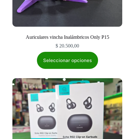
Auriculares vincha Inalámbricos Only P15
$
20.500,00
Este
producto
Seleccionar opciones
tiene
múltiples
variantes.
Las
opciones
se
pueden
elegir
en
la
página
de
producto