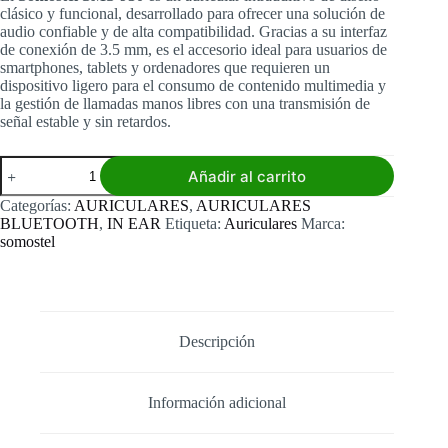
clásico y funcional, desarrollado para ofrecer una solución de
audio confiable y de alta compatibilidad. Gracias a su interfaz
de conexión de 3.5 mm, es el accesorio ideal para usuarios de
smartphones, tablets y ordenadores que requieren un
dispositivo ligero para el consumo de contenido multimedia y
la gestión de llamadas manos libres con una transmisión de
señal estable y sin retardos.
Auriculares
Añadir al carrito
In-
Ear
Categorías:
AURICULARES
,
AURICULARES
Somostel
BLUETOOTH
,
IN EAR
Etiqueta:
Auriculares
Marca:
SMS-
somostel
J30
cantidad
Descripción
Información adicional