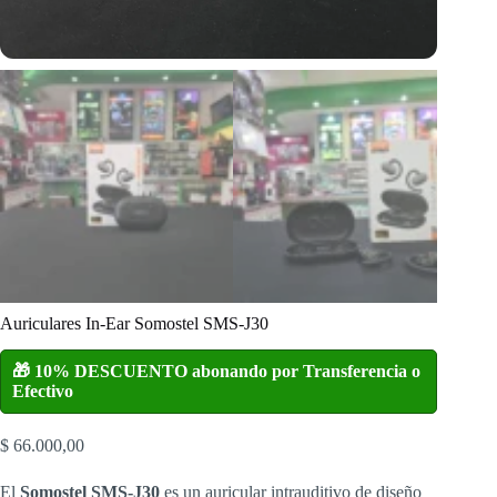
Auriculares In-Ear Somostel SMS-J30
🎁 10% DESCUENTO abonando por Transferencia o
Efectivo
$
66.000,00
El
Somostel SMS-J30
es un auricular intrauditivo de diseño