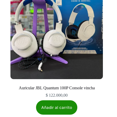
pueden
elegir
en
la
página
de
producto
Auricular JBL Quantum 100P Console vincha
$
122.000,00
Añadir al carrito