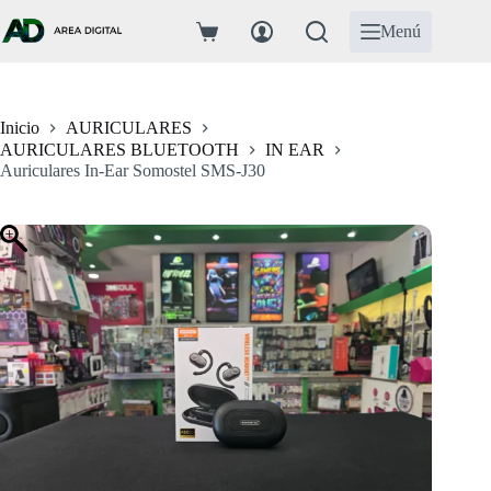
Saltar
al
Menú
Carro
contenido
de
compra
Inicio
AURICULARES
AURICULARES BLUETOOTH
IN EAR
Auriculares In-Ear Somostel SMS-J30