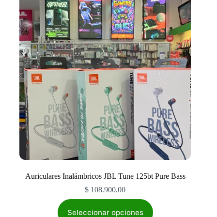
Auriculares Inalámbricos JBL Tune 125bt Pure Bass
$
108.900,00
Este
producto
Seleccionar opciones