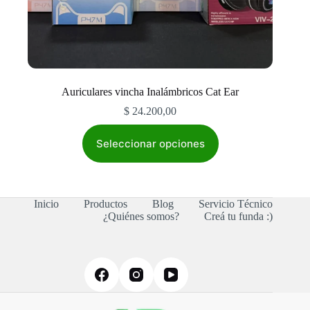
Auriculares vincha Inalámbricos Cat Ear
$
24.200,00
Este
producto
Seleccionar opciones
tiene
múltiples
variantes.
Las
Inicio
Productos
Blog
Servicio Técnico
opciones
¿Quiénes somos?
Creá tu funda :)
se
pueden
elegir
en
la
página
de
producto