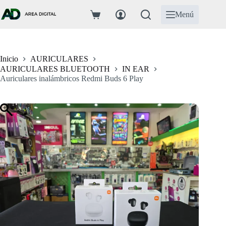
Saltar
al
Menú
Carro
contenido
de
compra
Inicio
AURICULARES
AURICULARES BLUETOOTH
IN EAR
Auriculares inalámbricos Redmi Buds 6 Play