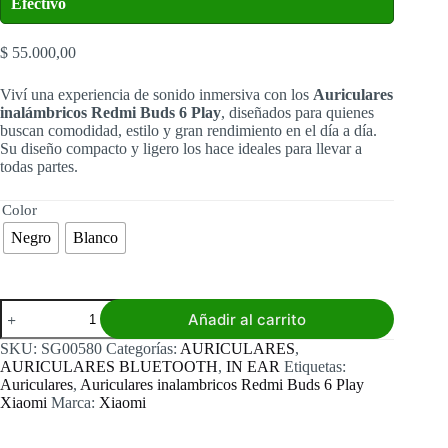
Efectivo
$
55.000,00
Viví una experiencia de sonido inmersiva con los
Auriculares
inalámbricos Redmi Buds 6 Play
, diseñados para quienes
buscan comodidad, estilo y gran rendimiento en el día a día.
Su diseño compacto y ligero los hace ideales para llevar a
todas partes.
Color
Negro
Blanco
Auriculares
Añadir al carrito
inalámbricos
Redmi
SKU:
SG00580
Categorías:
AURICULARES
,
Buds
AURICULARES BLUETOOTH
,
IN EAR
Etiquetas:
6
Auriculares
,
Auriculares inalambricos Redmi Buds 6 Play
Play
Xiaomi
Marca:
Xiaomi
cantidad