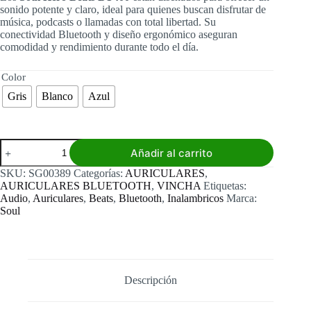
sonido potente y claro, ideal para quienes buscan disfrutar de
música, podcasts o llamadas con total libertad. Su
conectividad Bluetooth y diseño ergonómico aseguran
comodidad y rendimiento durante todo el día.
Color
Gris
Blanco
Azul
Auriculares
Añadir al carrito
Inalámbricos
Soul
SKU:
SG00389
Categorías:
AURICULARES
,
Hero
AURICULARES BLUETOOTH
,
VINCHA
Etiquetas:
Beats
Audio
,
Auriculares
,
Beats
,
Bluetooth
,
Inalambricos
Marca:
BT400
Soul
cantidad
Descripción