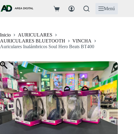
Saltar
al
Menú
Carro
contenido
de
compra
Inicio
AURICULARES
AURICULARES BLUETOOTH
VINCHA
Auriculares Inalámbricos Soul Hero Beats BT400