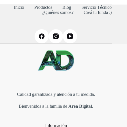
Las
Inicio
Productos
Blog
Servicio Técnico
opciones
¿Quiénes somos?
Creá tu funda :)
se
pueden
elegir
en
la
página
de
producto
Calidad garantizada y atención a tu medida.
Bienvenidos a la familia de
Area Digital
.
Información