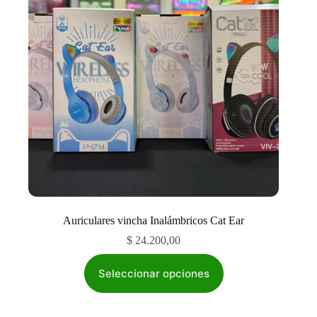
elegir
en
la
página
de
producto
Auriculares vincha Inalámbricos Cat Ear
$
24.200,00
Este
producto
Seleccionar opciones
tiene
múltiples
variantes.