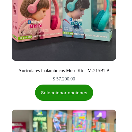
Auriculares Inalámbricos Muse Kids M-215BTB
$
57.200,00
Este
producto
Seleccionar opciones
tiene
múltiples
variantes.
Las
opciones
se
pueden