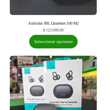
Auricular JBL Quantum 100 M2
$
123.000,00
Este
producto
Seleccionar opciones
tiene
múltiples
variantes.
Las
opciones
se
pueden
elegir
en
la
página
de
producto