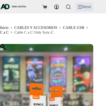
Saltar
al
Menú
Carro
contenido
de
compra
Inicio
CABLES Y ACCESORIOS
CABLE USB
C a C
Cable C a C Only Sync-C