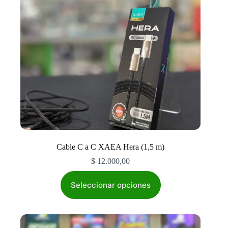
Cable C a C XAEA Hera (1,5 m)
$
12.000,00
Este
producto
Seleccionar opciones
tiene
múltiples
variantes.
Las