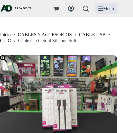
Saltar
al
Menú
Carro
contenido
de
compra
Inicio
CABLES Y ACCESORIOS
CABLE USB
C a C
Cable C a C Soul Silicone Soft