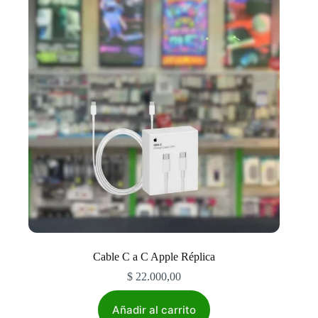
opciones
se
pueden
elegir
en
la
página
de
producto
Cable C a C Apple Réplica
$
22.000,00
Añadir al carrito