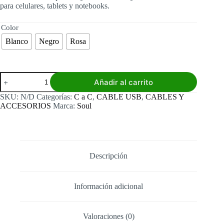
para celulares, tablets y notebooks.
Color
Blanco
Negro
Rosa
Cable
Añadir al carrito
C
a
SKU:
N/D
Categorías:
C a C
,
CABLE USB
,
CABLES Y
C
ACCESORIOS
Marca:
Soul
Soul
Silicone
Soft
cantidad
Descripción
Información adicional
Valoraciones (0)