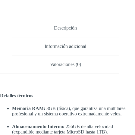
A17
8RAM
256GB
cantidad
Descripción
Información adicional
Valoraciones (0)
Detalles técnicos
Memoria RAM:
8GB (física), que garantiza una multitarea
profesional y un sistema operativo extremadamente veloz.
Almacenamiento Interno:
256GB de alta velocidad
(expandible mediante tarjeta MicroSD hasta 1TB).