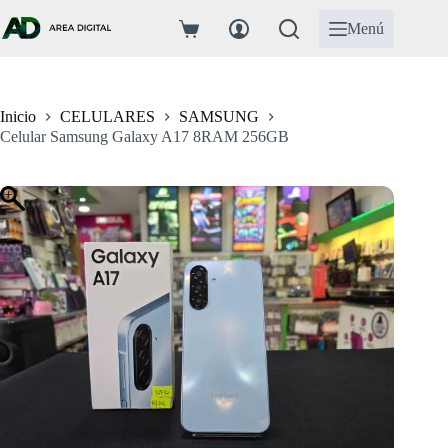
Saltar
al
Menú
Carro
contenido
de
compra
Inicio
CELULARES
SAMSUNG
Celular Samsung Galaxy A17 8RAM 256GB