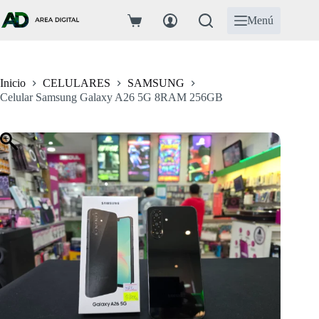
Saltar
al
Menú
Carro
contenido
de
compra
Inicio
CELULARES
SAMSUNG
Celular Samsung Galaxy A26 5G 8RAM 256GB