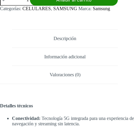
Samsung
Galaxy
Categorías:
CELULARES
,
SAMSUNG
Marca:
Samsung
A26
5G
8RAM
256GB
cantidad
Descripción
Información adicional
Valoraciones (0)
Detalles técnicos
Conectividad:
Tecnología 5G integrada para una experiencia de
navegación y streaming sin latencia.