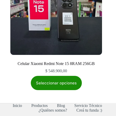
Celular Xiaomi Redmi Note 15 8RAM 256GB
$
548.900,00
Este
producto
Seleccionar opciones
tiene
múltiples
variantes.
Las
Inicio
Productos
Blog
Servicio Técnico
opciones
¿Quiénes somos?
Creá tu funda :)
se
pueden