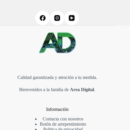
elegir
en
la
página
de
producto
Calidad garantizada y atención a tu medida.
Bienvenidos a la familia de
Area Digital
.
Información
Contacta con nosotros
Botón de arrepentimiento
Politica de privacidad