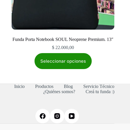
Funda Porta Notebook SOUL Neoprene Premium. 13″
$
22.000,00
Este
producto
Seleccionar opciones
tiene
múltiples
variantes.
Las
Inicio
Productos
Blog
Servicio Técnico
opciones
¿Quiénes somos?
Creá tu funda :)
se
pueden
elegir
en
la
página
de
producto