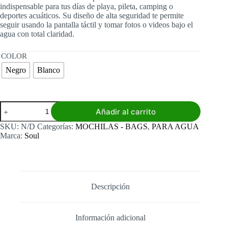
indispensable para tus días de playa, pileta, camping o
deportes acuáticos. Su diseño de alta seguridad te permite
seguir usando la pantalla táctil y tomar fotos o videos bajo el
agua con total claridad.
COLOR
Negro
Blanco
Funda
Añadir al carrito
Impermeable
Sumergible
SKU:
N/D
Categorías:
MOCHILAS - BAGS
,
PARA AGUA
SOUL
Marca:
Soul
FLOATING
6.5″
IP8
cantidad
Descripción
Información adicional