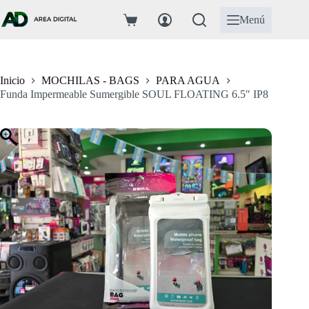
Saltar
al
Menú
Carro
contenido
de
compra
Inicio
MOCHILAS - BAGS
PARA AGUA
Funda Impermeable Sumergible SOUL FLOATING 6.5″ IP8