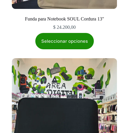
Funda para Notebook SOUL Cordura 13″
$
24.200,00
Este
producto
Seleccionar opciones
tiene
múltiples
variantes.
Las
opciones
se
pueden
elegir
en
la
página
de
producto