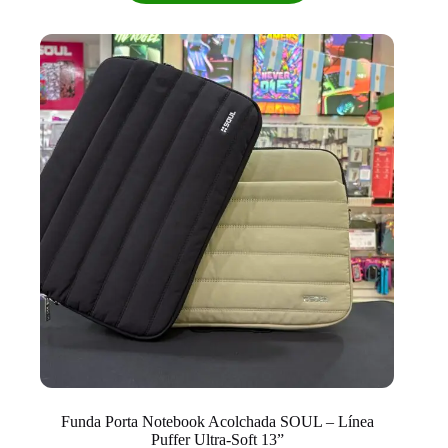
múltiples
variantes.
Las
opciones
se
pueden
elegir
en
la
página
de
producto
Funda Porta Notebook Acolchada SOUL – Línea
Puffer Ultra-Soft 13”