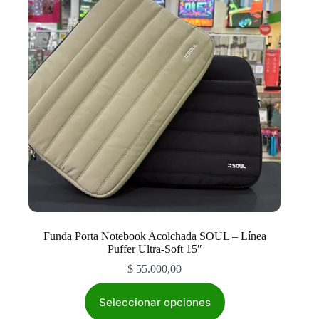
Funda Porta Notebook Acolchada SOUL – Línea
Puffer Ultra-Soft 15″
$
55.000,00
Este
producto
Seleccionar opciones
tiene