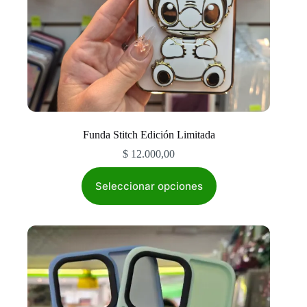
Funda Stitch Edición Limitada
$
12.000,00
Este
producto
Seleccionar opciones
tiene
múltiples
variantes.
Las
opciones
se
pueden
elegir
en