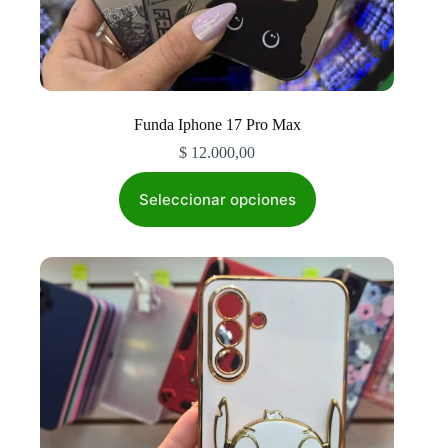
Funda Iphone 17 Pro Max
$
12.000,00
Este
producto
Seleccionar opciones
tiene
múltiples
variantes.
Las
opciones
se
pueden
elegir
en
la
página
de
producto