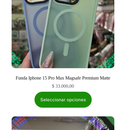
la
página
de
producto
Funda Iphone 15 Pro Max Magsafe Premium Matte
$
33.000,00
Este
producto
Seleccionar opciones
tiene
múltiples
variantes.
Las
opciones