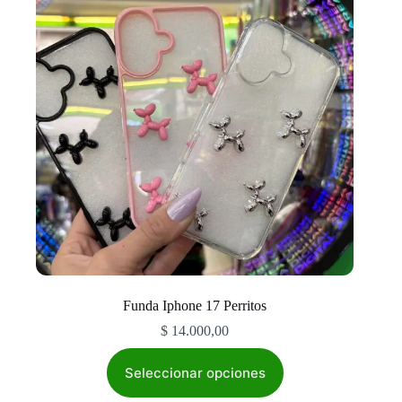
se
pueden
elegir
en
la
página
de
producto
Funda Iphone 17 Perritos
$
14.000,00
Este
producto
Seleccionar opciones
tiene