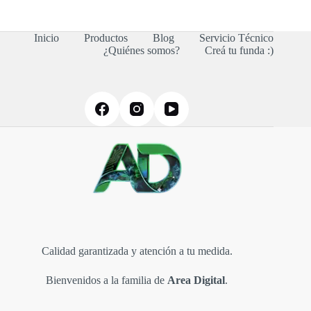
múltiples
variantes.
Las
Inicio
Productos
Blog
Servicio Técnico
opciones
¿Quiénes somos?
Creá tu funda :)
se
pueden
elegir
en
la
página
de
producto
Calidad garantizada y atención a tu medida.
Bienvenidos a la familia de
Area Digital
.