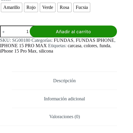
Amarillo
Rojo
Verde
Rosa
Fucsia
Funda
Añadir al carrito
Iphone
15
SKU:
SG00180
Categorías:
FUNDAS
,
FUNDAS IPHONE
,
Pro
IPHONE 15 PRO MAX
Etiquetas:
carcasa
,
colores
,
funda
,
Max
iPhone 15 Pro Max
,
silicona
Silicona
Colores
cantidad
Descripción
Información adicional
Valoraciones (0)