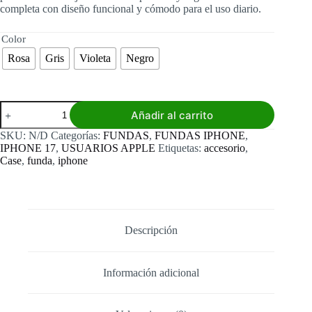
completa con diseño funcional y cómodo para el uso diario.
Color
Rosa
Gris
Violeta
Negro
Funda
Añadir al carrito
Iphone
17
SKU:
N/D
Categorías:
FUNDAS
,
FUNDAS IPHONE
,
Silicona
IPHONE 17
,
USUARIOS APPLE
Etiquetas:
accesorio
,
con
Case
,
funda
,
iphone
Tarjetero
cantidad
Descripción
Información adicional