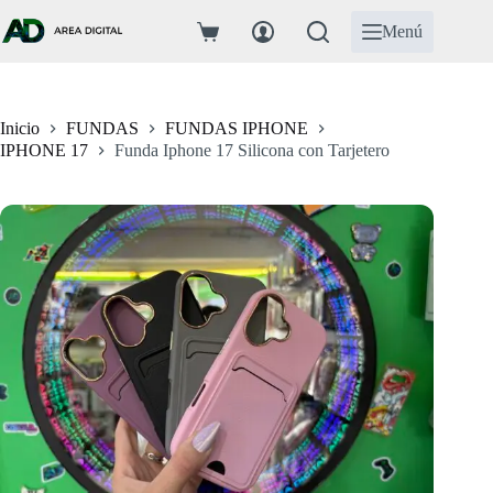
Saltar
al
Menú
Carro
contenido
de
compra
Inicio
FUNDAS
FUNDAS IPHONE
IPHONE 17
Funda Iphone 17 Silicona con Tarjetero