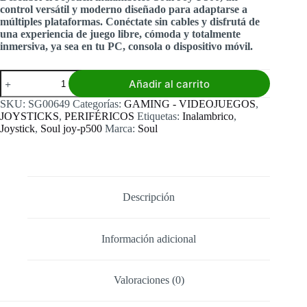
control versátil y moderno diseñado para adaptarse a
múltiples plataformas. Conéctate sin cables y disfrutá de
una experiencia de juego libre, cómoda y totalmente
inmersiva, ya sea en tu PC, consola o dispositivo móvil.
Joystick
Añadir al carrito
inalámbrico
Soul
SKU:
SG00649
Categorías:
GAMING - VIDEOJUEGOS
,
joy-
JOYSTICKS
,
PERIFÉRICOS
Etiquetas:
Inalambrico
,
p500
Joystick
,
Soul joy-p500
Marca:
Soul
Pc/ps3/ps4/android/ios
cantidad
Descripción
Información adicional
Valoraciones (0)