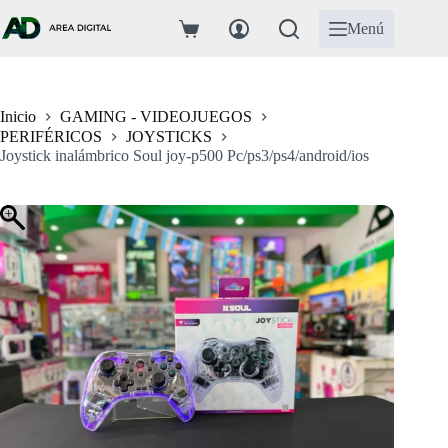
Saltar
al
Menú
Carro
contenido
de
compra
Inicio
GAMING - VIDEOJUEGOS
PERIFÉRICOS
JOYSTICKS
Joystick inalámbrico Soul joy-p500 Pc/ps3/ps4/android/ios