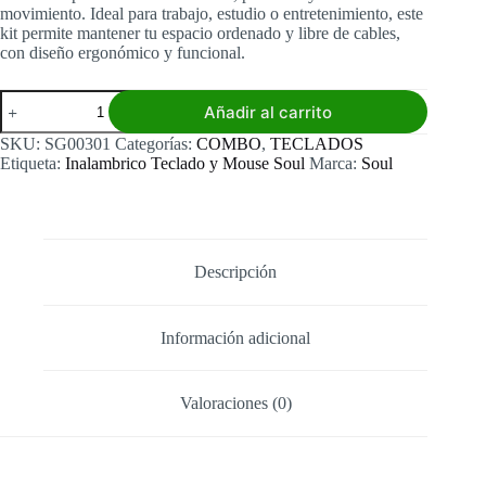
movimiento. Ideal para trabajo, estudio o entretenimiento, este
kit permite mantener tu espacio ordenado y libre de cables,
con diseño ergonómico y funcional.
Kit
Añadir al carrito
Teclado
+
SKU:
SG00301
Categorías:
COMBO
,
TECLADOS
Mouse
Etiqueta:
Inalambrico Teclado y Mouse Soul
Marca:
Soul
Inalámbricos
Soul
OC100
cantidad
Descripción
Información adicional
Valoraciones (0)