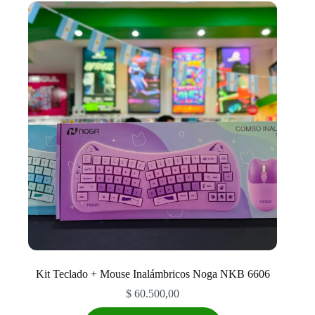
Kit Teclado + Mouse Inalámbricos Noga NKB 6606
$
60.500,00
Este