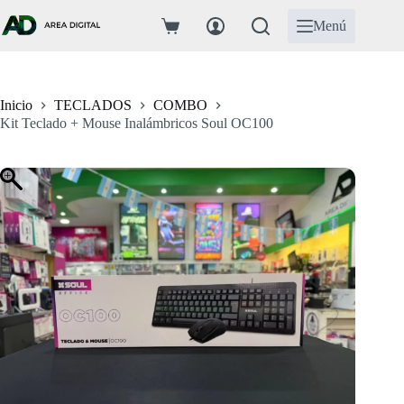
Saltar
al
Menú
Carro
contenido
de
compra
Inicio
TECLADOS
COMBO
Kit Teclado + Mouse Inalámbricos Soul OC100