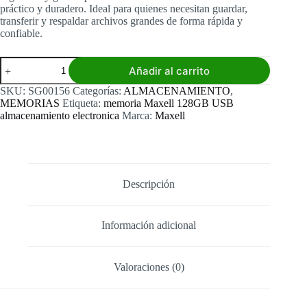
práctico y duradero. Ideal para quienes necesitan guardar,
transferir y respaldar archivos grandes de forma rápida y
confiable.
Memoria
Añadir al carrito
Maxell
128GB
SKU:
SG00156
Categorías:
ALMACENAMIENTO
,
cantidad
MEMORIAS
Etiqueta:
memoria Maxell 128GB USB
almacenamiento electronica
Marca:
Maxell
Descripción
Información adicional
Valoraciones (0)