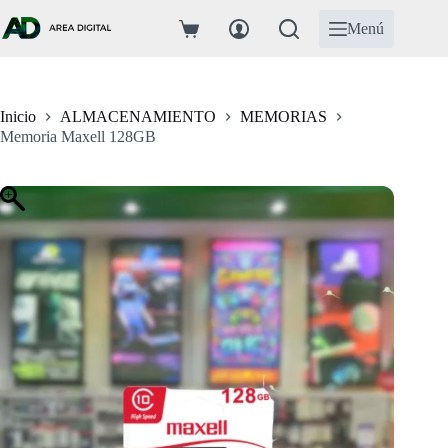
Saltar
al
Menú
Carro
contenido
de
compra
Inicio
ALMACENAMIENTO
MEMORIAS
Memoria Maxell 128GB